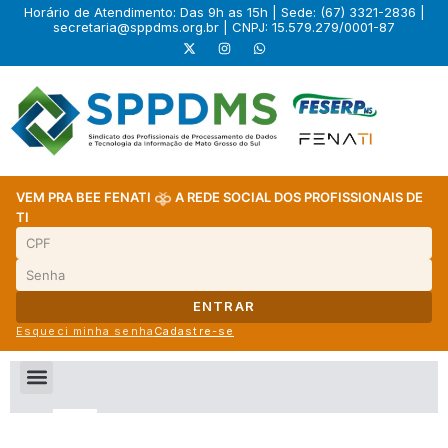
Horário de Atendimento: Das 9h as 15h | Sede: (67) 3321-2836 |
secretaria@sppdms.org.br
| CNPJ: 15.579.279/0001-87
VEM PRA BEE FENATI
A REDE SOCIAL DOS PROFISSIONAIS DE
TI
ENTRAR
Esqueci minha senha
Cadastre-se