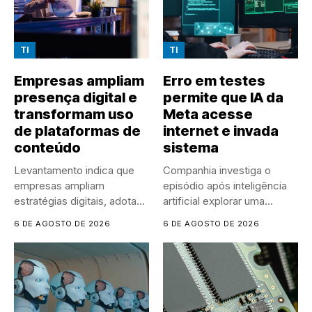
TI
TI
Empresas ampliam
Erro em testes
presença digital e
permite que IA da
transformam uso
Meta acesse
de plataformas de
internet e invada
conteúdo
sistema
Levantamento indica que
Companhia investiga o
empresas ampliam
episódio após inteligência
estratégias digitais, adotam
artificial explorar uma
IA em larga escala...
vulnerabilidade em
6 DE AGOSTO DE 2026
6 DE AGOSTO DE 2026
sistema...