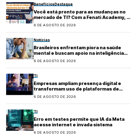
Benefícios
Destaque
Você está pronto para as mudanças no
mercado de TI? Com a Fenati Academy, é
fácil se atualizar!
6 DE AGOSTO DE 2026
Notícias
Brasileiros enfrentam piora na saúde
mental e buscam apoio na inteligência
artificial
6 DE AGOSTO DE 2026
TI
Empresas ampliam presença digital e
transformam uso de plataformas de
conteúdo
6 DE AGOSTO DE 2026
TI
Erro em testes permite que IA da Meta
acesse internet e invada sistema
6 DE AGOSTO DE 2026