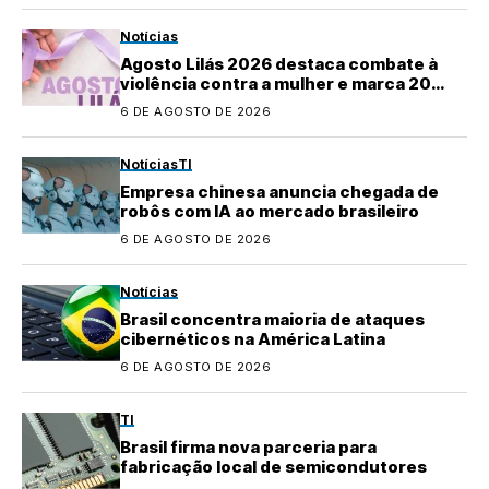
Notícias
Agosto Lilás 2026 destaca combate à
violência contra a mulher e marca 20
anos da Lei Maria da Penha
6 DE AGOSTO DE 2026
Notícias
TI
Empresa chinesa anuncia chegada de
robôs com IA ao mercado brasileiro
6 DE AGOSTO DE 2026
Notícias
Brasil concentra maioria de ataques
cibernéticos na América Latina
6 DE AGOSTO DE 2026
TI
Brasil firma nova parceria para
fabricação local de semicondutores