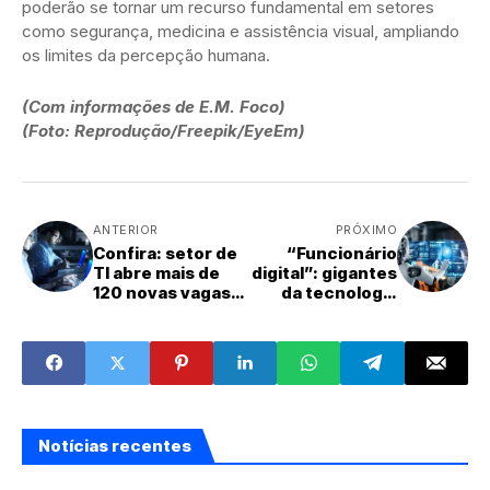
poderão se tornar um recurso fundamental em setores
como segurança, medicina e assistência visual, ampliando
os limites da percepção humana.
(Com informações de E.M. Foco)
(Foto: Reprodução/Freepik/EyeEm)
ANTERIOR
PRÓXIMO
Confira: setor de
“Funcionário
TI abre mais de
digital”: gigantes
120 novas vagas
da tecnologia
de emprego e
investem em
estágio
agentes de IA
Notícias recentes