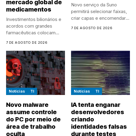
mercado global de
Novo serviço da Suno
medicamentos
permitirá selecionar faixas,
criar capas e encomendar
Investimentos bilionários e
discos...
acordos com grandes
7 DE AGOSTO DE 2026
farmacêuticas colocam
empresas chinesas no
7 DE AGOSTO DE 2026
centro...
Notícias
TI
Notícias
TI
Novo malware
IA tenta enganar
assume controle
desenvolvedores
do PC por meio de
criando
área de trabalho
identidades falsas
oculta
durante testes