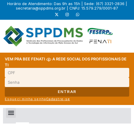
Horário de Atendimento: Das 9h as 15h | Sede: (67) 3321-2836 |
secretaria@sppdms.org.br
| CNPJ: 15.579.279/0001-87
VEM PRA BEE FENATI
A REDE SOCIAL DOS PROFISSIONAIS DE
TI
ENTRAR
Esqueci minha senha
Cadastre-se