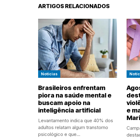
ARTIGOS RELACIONADOS
Notícias
Notíc
Brasileiros enfrentam
Agos
piora na saúde mental e
des
buscam apoio na
viol
inteligência artificial
e ma
Mari
Levantamento indica que 40% dos
adultos relatam algum transtorno
Campa
psicológico e que...
desta