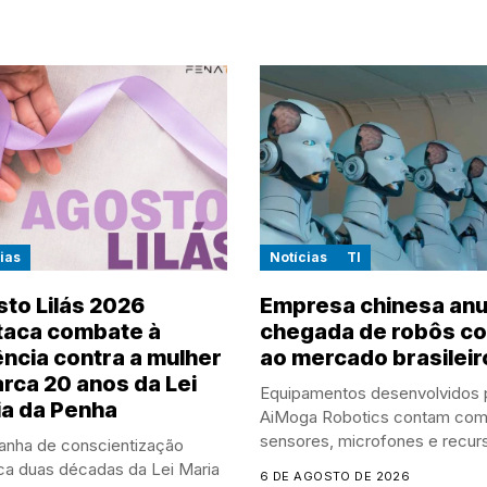
ias
Notícias
TI
to Lilás 2026
Empresa chinesa anu
taca combate à
chegada de robôs co
ência contra a mulher
ao mercado brasileir
rca 20 anos da Lei
Equipamentos desenvolvidos 
a da Penha
AiMoga Robotics contam co
sensores, microfones e recur
nha de conscientização
de...
ca duas décadas da Lei Maria
6 DE AGOSTO DE 2026