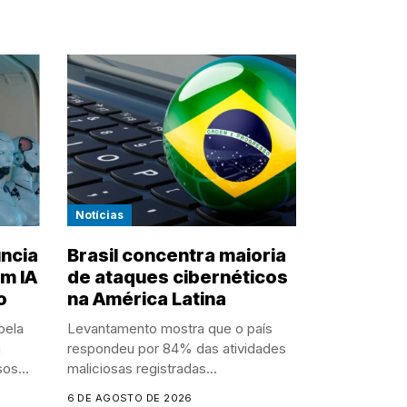
Notícias
ncia
Brasil concentra maioria
m IA
de ataques cibernéticos
o
na América Latina
pela
Levantamento mostra que o país
m
respondeu por 84% das atividades
sos
maliciosas registradas...
6 DE AGOSTO DE 2026