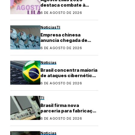
destaca combate à
violência contra a
6 DE AGOSTO DE 2026
mulher e marca 20 anos
da Lei Maria da Penha
Notícias
TI
Empresa chinesa
anuncia chegada de
robôs com IA ao
6 DE AGOSTO DE 2026
mercado brasileiro
Notícias
Brasil concentra maioria
de ataques cibernéticos
na América Latina
6 DE AGOSTO DE 2026
TI
Brasil firma nova
parceria para fabricação
local de
6 DE AGOSTO DE 2026
semicondutores
Notícias