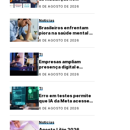
mercado de TI? Com a
6 DE AGOSTO DE 2026
Fenati Academy, é fácil
se atualizar!
Notícias
Brasileiros enfrentam
piora na saúde mental e
buscam apoio na
6 DE AGOSTO DE 2026
inteligência artificial
TI
Empresas ampliam
presença digital e
transformam uso de
6 DE AGOSTO DE 2026
plataformas de
conteúdo
TI
Erro em testes permite
que IA da Meta acesse
internet e invada
6 DE AGOSTO DE 2026
sistema
Notícias
Agosto Lilás 2026