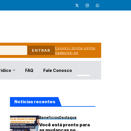
Esqueci minha senha
ENTRAR
Cadastre-se
rídico
FAQ
Fale Conosco
Notícias recentes
Benefícios
Destaque
Você está pronto para
as mudanças no