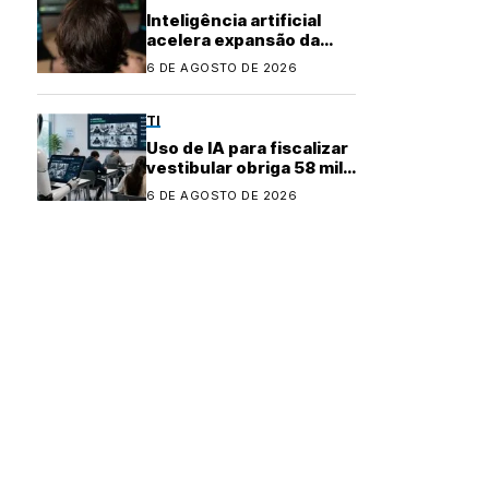
Inteligência artificial
acelera expansão da
indústria do cibercrime
6 DE AGOSTO DE 2026
TI
Uso de IA para fiscalizar
vestibular obriga 58 mil
candidatos a refazer
6 DE AGOSTO DE 2026
prova