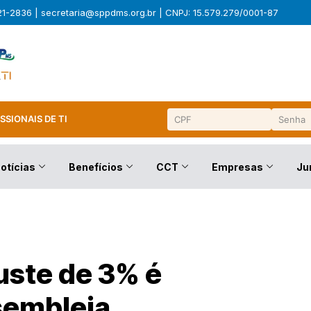
321-2836 |
secretaria@sppdms.org.br
| CNPJ: 15.579.279/0001-87
SSIONAIS DE TI
otícias
Benefícios
CCT
Empresas
Ju
uste de 3% é
sembleia