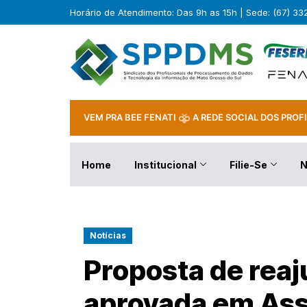
Horário de Atendimento: Das 9h as 15h | Sede: (67) 3
VEM PRA BEE FENATI
A REDE SOCIAL DOS PROFI
Home
Institucional
Filie-Se
N
Notícias
Proposta de reaj
aprovada em As