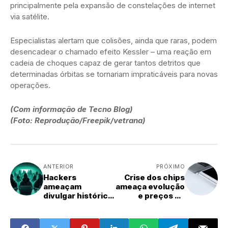
principalmente pela expansão de constelações de internet
via satélite.
Especialistas alertam que colisões, ainda que raras, podem
desencadear o chamado efeito Kessler – uma reação em
cadeia de choques capaz de gerar tantos detritos que
determinadas órbitas se tornariam impraticáveis para novas
operações.
(Com informação de Tecno Blog)
(Foto: Reprodução/Freepik/vetrana)
ANTERIOR
PRÓXIMO
Hackers
Crise dos chips
ameaçam
ameaça evolução
divulgar histórico
e preços de
de usuários de
smartphones e
plataforma de
PCs a partir de
conteúdo adulto
2026