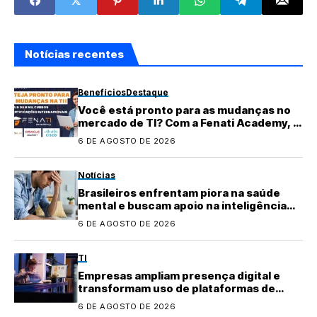
Notícias recentes
Benefícios
Destaque
Você está pronto para as mudanças no
mercado de TI? Com a Fenati Academy, é
fácil se atualizar!
6 DE AGOSTO DE 2026
Notícias
Brasileiros enfrentam piora na saúde
mental e buscam apoio na inteligência
artificial
6 DE AGOSTO DE 2026
TI
Empresas ampliam presença digital e
transformam uso de plataformas de
conteúdo
6 DE AGOSTO DE 2026