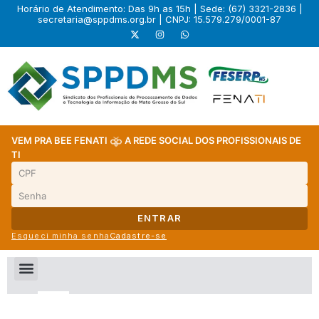
Horário de Atendimento: Das 9h as 15h | Sede: (67) 3321-2836 |
secretaria@sppdms.org.br
| CNPJ: 15.579.279/0001-87
VEM PRA BEE FENATI
A REDE SOCIAL DOS PROFISSIONAIS DE
TI
ENTRAR
Esqueci minha senha
Cadastre-se