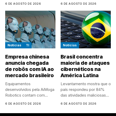
psicológico e que...
da Penha e...
6 DE AGOSTO DE 2026
6 DE AGOSTO DE 2026
Notícias
TI
Notícias
Empresa chinesa
Brasil concentra
anuncia chegada
maioria de ataques
de robôs com IA ao
cibernéticos na
mercado brasileiro
América Latina
Equipamentos
Levantamento mostra que o
desenvolvidos pela AiMoga
país respondeu por 84%
Robotics contam com
das atividades maliciosas
sensores, microfones e
registradas...
6 DE AGOSTO DE 2026
6 DE AGOSTO DE 2026
recursos de...