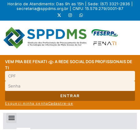
Horário de Atendimento: Das 9h as 15h | Sede: (67) 3321-2836 |
secretaria@sppdms.org.br
| CNPJ: 15.579.279/0001-87
VEM PRA BEE FENATI
A REDE SOCIAL DOS PROFISSIONAIS DE
TI
ENTRAR
Esqueci minha senha
Cadastre-se