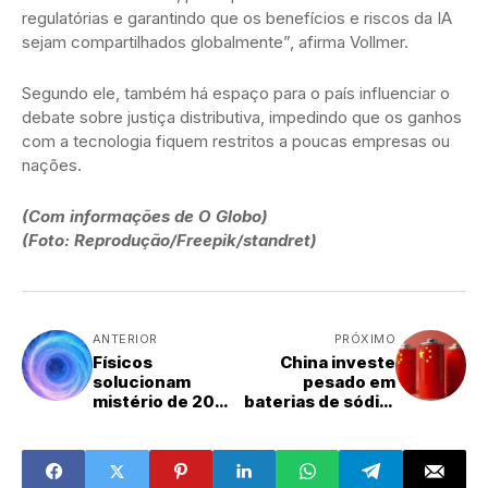
regulatórias e garantindo que os benefícios e riscos da IA
sejam compartilhados globalmente”, afirma Vollmer.
Segundo ele, também há espaço para o país influenciar o
debate sobre justiça distributiva, impedindo que os ganhos
com a tecnologia fiquem restritos a poucas empresas ou
nações.
(Com informações de O Globo)
(Foto: Reprodução/Freepik/standret)
ANTERIOR
PRÓXIMO
Físicos
China investe
solucionam
pesado em
mistério de 20
baterias de sódio;
anos com
entenda
supercomputado
res e antimatéria