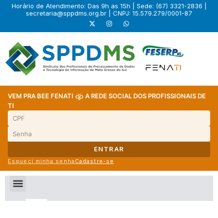
Horário de Atendimento: Das 9h as 15h | Sede: (67) 3321-2836 |
secretaria@sppdms.org.br
| CNPJ: 15.579.279/0001-87
VEM PRA BEE FENATI
A REDE SOCIAL DOS PROFISSIONAIS DE
TI
ENTRAR
Esqueci minha senha
Cadastre-se