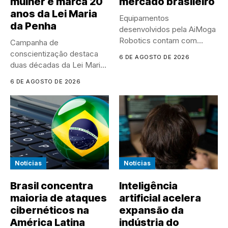
mulher e marca 20
mercado brasileiro
anos da Lei Maria
Equipamentos
da Penha
desenvolvidos pela AiMoga
Robotics contam com
Campanha de
sensores, microfones e
conscientização destaca
6 DE AGOSTO DE 2026
recursos de...
duas décadas da Lei Maria
da Penha e...
6 DE AGOSTO DE 2026
Notícias
Notícias
Brasil concentra
Inteligência
maioria de ataques
artificial acelera
cibernéticos na
expansão da
América Latina
indústria do