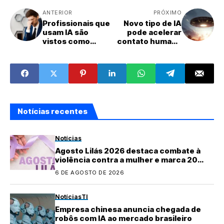
ANTERIOR
PRÓXIMO
Profissionais que
Novo tipo de IA
usam IA são
pode acelerar
vistos como
contato humano
menos
com vida
competentes,
extraterrestre
mostra pesquisa
Notícias recentes
Notícias
Agosto Lilás 2026 destaca combate à
violência contra a mulher e marca 20
anos da Lei Maria da Penha
6 DE AGOSTO DE 2026
Notícias
TI
Empresa chinesa anuncia chegada de
robôs com IA ao mercado brasileiro