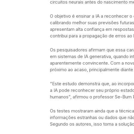
circuitos neurais antes do nascimento 
O objetivo é ensinar a IA a reconhecer 
calibrando melhor suas previsões futur
apresentam alta confiança em respostas i
contribui para a propagação de erros ao
Os pesquisadores afirmam que essa cara
em sistemas de IA generativa, quando i
aparentemente convincente. Com a nova 
próximo ao acaso, principalmente diant
“Este estudo demonstra que, ao incorpor
a IA pode reconhecer seu próprio esta
humanos”, afirmou o professor Se-Bum 
Os testes mostraram ainda que a técnic
informações estranhas ou dados que não
Segundo os autores, isso torna a solução