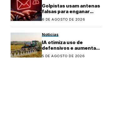
Golpistas usam antenas
falsas para enganar
celulares e enviar
6 DE AGOSTO DE 2026
mensagens
fraudulentas
Notícias
IA otimiza uso de
defensivos e aumenta
precisão no
5 DE AGOSTO DE 2026
agronegócio