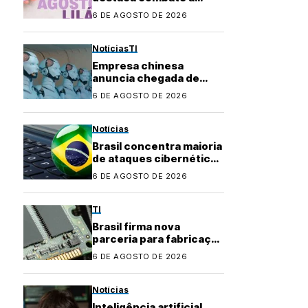
violência contra a
6 DE AGOSTO DE 2026
mulher e marca 20 anos
da Lei Maria da Penha
Notícias
TI
Empresa chinesa
anuncia chegada de
robôs com IA ao
6 DE AGOSTO DE 2026
mercado brasileiro
Notícias
Brasil concentra maioria
de ataques cibernéticos
na América Latina
6 DE AGOSTO DE 2026
TI
Brasil firma nova
parceria para fabricação
local de
6 DE AGOSTO DE 2026
semicondutores
Notícias
Inteligência artificial