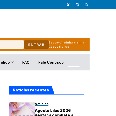
Esqueci minha senha
ENTRAR
Cadastre-se
rídico
FAQ
Fale Conosco
Notícias recentes
Notícias
Agosto Lilás 2026
destaca combate à