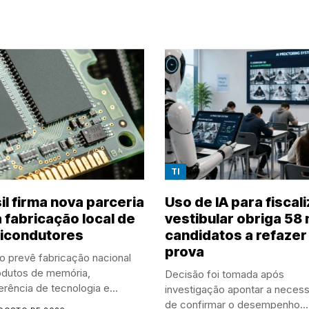
TI
il firma nova parceria
Uso de IA para fiscali
 fabricação local de
vestibular obriga 58 
icondutores
candidatos a refazer
prova
o prevê fabricação nacional
odutos de memória,
Decisão foi tomada após
erência de tecnologia e...
investigação apontar a neces
de confirmar o desempenho...