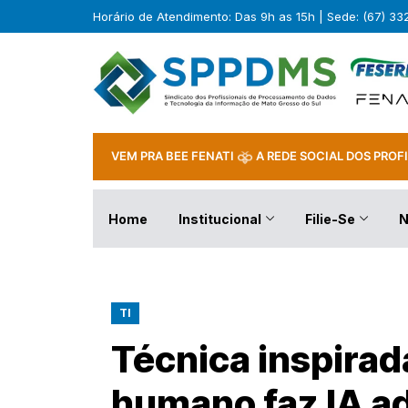
Horário de Atendimento: Das 9h as 15h | Sede: (67) 3
VEM PRA BEE FENATI
A REDE SOCIAL DOS PROFI
Home
Institucional
Filie-Se
N
TI
Técnica inspirad
humano faz IA ad