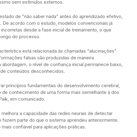
mesmo sem estímulos externos.
o estado de “não saber nada” antes do aprendizado efetivo,
as. De acordo com o estudo, modelos convencionais já
ncorretas desde a fase inicial de treinamento, o que
 longo do processo.
cterística está relacionada às chamadas “alucinações”
nformações falsas são produzidas de maneira
abordagem, o nível de confiança inicial permanece baixo,
e de conteúdos desconhecidos.
ar princípios fundamentais do desenvolvimento cerebral,
do de conhecimento de uma forma mais semelhante à dos
Paik, em comunicado.
a melhora a capacidade das redes neurais de detectar
 fazem parte do que o sistema aprendeu anteriormente.
 mais confiável para aplicações práticas.