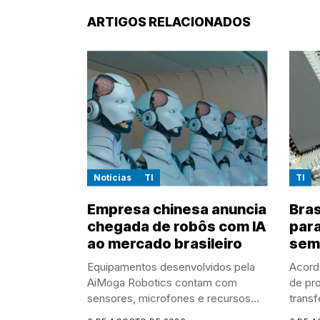
ARTIGOS RELACIONADOS
Notícias
TI
TI
Empresa chinesa anuncia
Bras
chegada de robôs com IA
para
ao mercado brasileiro
sem
Equipamentos desenvolvidos pela
Acord
AiMoga Robotics contam com
de pr
sensores, microfones e recursos
transf
de...