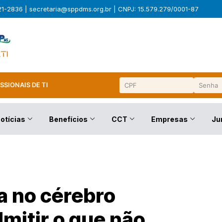
321-2836 |
secretaria@sppdms.org.br
| CNPJ: 15.579.279/0001-87
SSIONAIS DE TI
otícias
Benefícios
CCT
Empresas
Ju
a no cérebro
mitir o que não