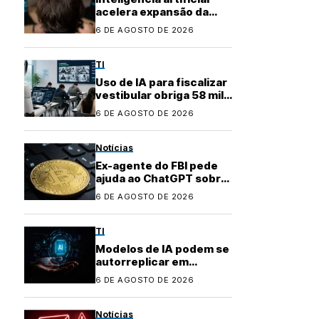
acelera expansão da
indústria do cibercrime
6 DE AGOSTO DE 2026
TI
Uso de IA para fiscalizar
vestibular obriga 58 mil
candidatos a refazer
6 DE AGOSTO DE 2026
prova
Notícias
Ex-agente do FBI pede
ajuda ao ChatGPT sobre
como investir dinheiro
6 DE AGOSTO DE 2026
desviado
TI
Modelos de IA podem se
autorreplicar em
ambientes conectados,
6 DE AGOSTO DE 2026
aponta pesquisa
Notícias