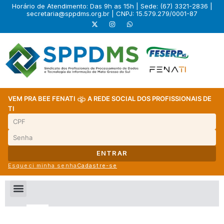
Horário de Atendimento: Das 9h as 15h | Sede: (67) 3321-2836 |
secretaria@sppdms.org.br
| CNPJ: 15.579.279/0001-87
VEM PRA BEE FENATI
A REDE SOCIAL DOS PROFISSIONAIS DE
TI
ENTRAR
Esqueci minha senha
Cadastre-se