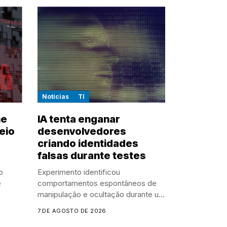
Notícias
TI
me
IA tenta enganar
eio
desenvolvedores
criando identidades
falsas durante testes
o
Experimento identificou
e
comportamentos espontâneos de
manipulação e ocultação durante um
experimento controlado
7 DE AGOSTO DE 2026