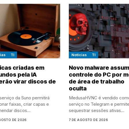
ias
TI
Notícias
TI
icas criadas em
Novo malware assu
ndos pela IA
controle do PC por m
rão virar discos de
de área de trabalho
oculta
erviço da Suno permitirá
MedusaHVNC é vendido com
onar faixas, criar capas e
serviço no Telegram e permit
endar discos...
sequestrar sessões ativas...
GOSTO DE 2026
7 DE AGOSTO DE 2026