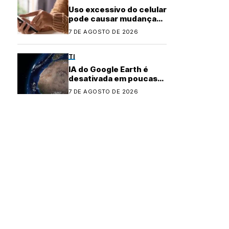
Uso excessivo do celular
pode causar mudanças
físicas no corpo
7 DE AGOSTO DE 2026
TI
IA do Google Earth é
desativada em poucas
horas após controvérsia
7 DE AGOSTO DE 2026