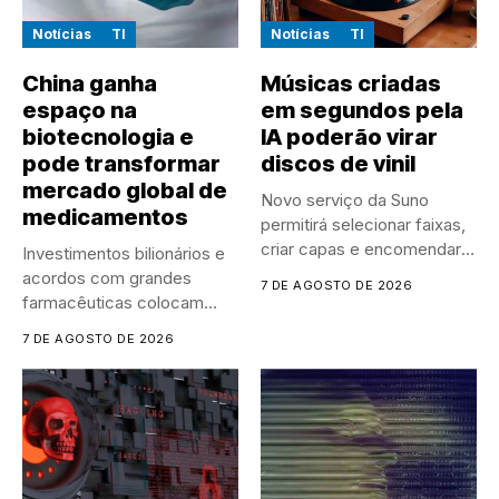
Notícias
TI
Notícias
TI
China ganha
Músicas criadas
espaço na
em segundos pela
biotecnologia e
IA poderão virar
pode transformar
discos de vinil
mercado global de
Novo serviço da Suno
medicamentos
permitirá selecionar faixas,
criar capas e encomendar
Investimentos bilionários e
discos...
acordos com grandes
7 DE AGOSTO DE 2026
farmacêuticas colocam
empresas chinesas no
7 DE AGOSTO DE 2026
centro...