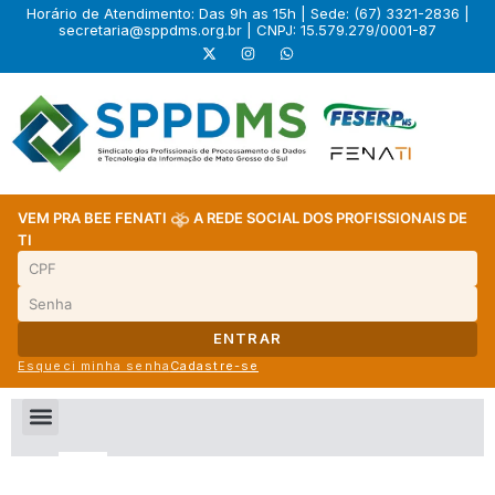
Horário de Atendimento: Das 9h as 15h | Sede: (67) 3321-2836 |
secretaria@sppdms.org.br
| CNPJ: 15.579.279/0001-87
VEM PRA BEE FENATI
A REDE SOCIAL DOS PROFISSIONAIS DE
TI
ENTRAR
Esqueci minha senha
Cadastre-se