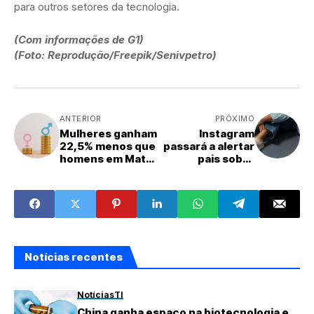
para outros setores da tecnologia.
(Com informações de G1)
(Foto: Reprodução/Freepik/Senivpetro)
ANTERIOR
PRÓXIMO
Mulheres ganham
Instagram
22,5% menos que
passará a alertar
homens em Mato
pais sobre
Grosso do Sul
buscas perigosas
dos filhos
Notícias recentes
Notícias
TI
China ganha espaço na biotecnologia e