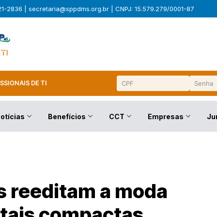
321-2836 |
secretaria@sppdms.org.br
| CNPJ: 15.579.279/0001-87
SSIONAIS DE TI
otícias
Benefícios
CCT
Empresas
Ju
s reeditam a moda
itais compactas