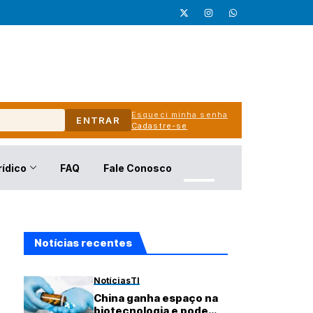
Esqueci minha senha
ENTRAR
Cadastre-se
rídico
FAQ
Fale Conosco
Notícias recentes
Notícias
TI
China ganha espaço na
biotecnologia e pode