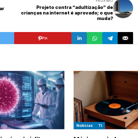
PRÓXIMO
Projeto contra “adultização” de
ar
crianças na internet é aprovado; o que
muda?
Pin
Notícias
TI