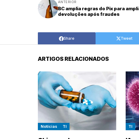
ANTERIOR
BC amplia regras do Pix para ampli
devoluções após fraudes
Share
Tweet
ARTIGOS RELACIONADOS
Notícias
TI
TI