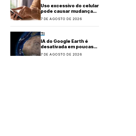
Uso excessivo do celular
pode causar mudanças
físicas no corpo
7 DE AGOSTO DE 2026
TI
IA do Google Earth é
desativada em poucas
horas após controvérsia
7 DE AGOSTO DE 2026