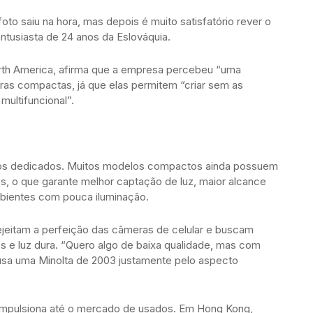
to saiu na hora, mas depois é muito satisfatório rever o
ntusiasta de 24 anos da Eslováquia.
North America, afirma que a empresa percebeu “uma
ras compactas, já que elas permitem “criar sem as
multifuncional”.
lhos dedicados. Muitos modelos compactos ainda possuem
, o que garante melhor captação de luz, maior alcance
bientes com pouca iluminação.
rejeitam a perfeição das câmeras de celular e buscam
es e luz dura. “Quero algo de baixa qualidade, mas com
usa uma Minolta de 2003 justamente pelo aspecto
 impulsiona até o mercado de usados. Em Hong Kong,