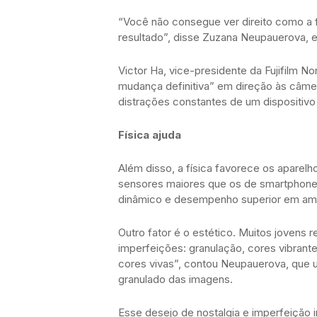
“Você não consegue ver direito como a fo
resultado”, disse Zuzana Neupauerova, e
Victor Ha, vice-presidente da Fujifilm 
mudança definitiva” em direção às câme
distrações constantes de um dispositivo 
Física ajuda
Além disso, a física favorece os apare
sensores maiores que os de smartphones
dinâmico e desempenho superior em am
Outro fator é o estético. Muitos jovens 
imperfeições: granulação, cores vibrant
cores vivas”, contou Neupauerova, que 
granulado das imagens.
Esse desejo de nostalgia e imperfeição