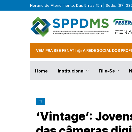
Horário de Atendimento: Das 9h as 15h | Sede: (67) 3
VEM PRA BEE FENATI
A REDE SOCIAL DOS PROFI
Home
Institucional
Filie-Se
N
TI
‘Vintage’: Joven
das câmeras dig