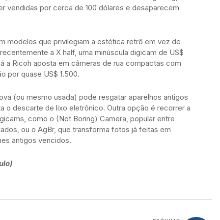
er vendidas por cerca de 100 dólares e desaparecem
am modelos que privilegiam a estética retrô em vez de
u recentemente a X half, uma minúscula digicam de US$
 Já a Ricoh aposta em câmeras de rua compactas com
ão por quase US$ 1.500.
va (ou mesmo usada) pode resgatar aparelhos antigos
 o descarte de lixo eletrônico. Outra opção é recorrer a
digicams, como o (Not Boring) Camera, popular entre
lados, ou o AgBr, que transforma fotos já feitas em
es antigos vencidos.
ulo)