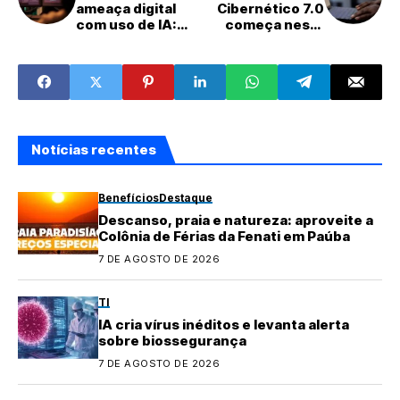
ameaça digital
Cibernético 7.0
com uso de IA:
começa nesta
“Vibe-hacking”
segunda em
Brasília e Belém
Notícias recentes
Benefícios
Destaque
Descanso, praia e natureza: aproveite a
Colônia de Férias da Fenati em Paúba
7 DE AGOSTO DE 2026
TI
IA cria vírus inéditos e levanta alerta
sobre biossegurança
7 DE AGOSTO DE 2026