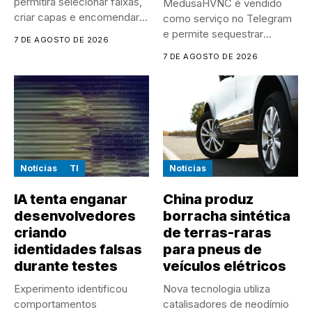
permitirá selecionar faixas,
MedusaHVNC é vendido
criar capas e encomendar
como serviço no Telegram
discos...
e permite sequestrar
7 DE AGOSTO DE 2026
sessões ativas...
7 DE AGOSTO DE 2026
Notícias
TI
Notícias
IA tenta enganar
China produz
desenvolvedores
borracha sintética
criando
de terras-raras
identidades falsas
para pneus de
durante testes
veículos elétricos
Experimento identificou
Nova tecnologia utiliza
comportamentos
catalisadores de neodímio