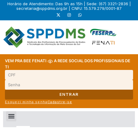
Horário de Atendimento: Das 9h as 15h | Sede: (67) 3321-2836 |
secretaria@sppdms.org.br
| CNPJ: 15.579.279/0001-87
VEM PRA BEE FENATI
A REDE SOCIAL DOS PROFISSIONAIS DE
TI
ENTRAR
Esqueci minha senha
Cadastre-se