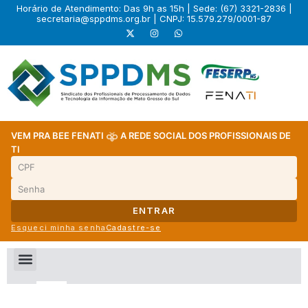
Horário de Atendimento: Das 9h as 15h | Sede: (67) 3321-2836 |
secretaria@sppdms.org.br
| CNPJ: 15.579.279/0001-87
VEM PRA BEE FENATI
A REDE SOCIAL DOS PROFISSIONAIS DE
TI
ENTRAR
Esqueci minha senha
Cadastre-se