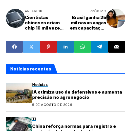
ANTERIOR
PRÓXIMO
Cientistas
Brasil ganha 25
chineses criam
mil novas vagas
chip 10 mil vezes
em capacitação
mais rápido que
digital; entenda
conexões 5G
Notícias recentes
Notícias
IA otimiza uso de defensivos e aumenta
precisão no agronegócio
5 DE AGOSTO DE 2026
TI
China reforça normas para registro e