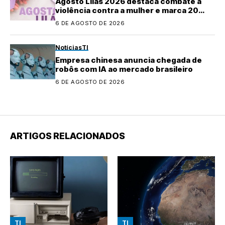
Agosto Lilás 2026 destaca combate à
violência contra a mulher e marca 20
anos da Lei Maria da Penha
6 DE AGOSTO DE 2026
Notícias
TI
Empresa chinesa anuncia chegada de
robôs com IA ao mercado brasileiro
6 DE AGOSTO DE 2026
ARTIGOS RELACIONADOS
TI
TI