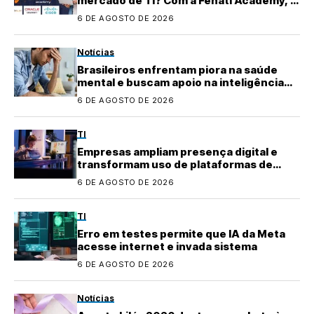
mercado de TI? Com a Fenati Academy, é
fácil se atualizar!
6 DE AGOSTO DE 2026
Notícias
Brasileiros enfrentam piora na saúde
mental e buscam apoio na inteligência
artificial
6 DE AGOSTO DE 2026
TI
Empresas ampliam presença digital e
transformam uso de plataformas de
conteúdo
6 DE AGOSTO DE 2026
TI
Erro em testes permite que IA da Meta
acesse internet e invada sistema
6 DE AGOSTO DE 2026
Notícias