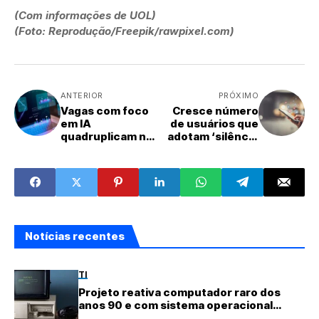
(Com informações de UOL)
(Foto: Reprodução/Freepik/rawpixel.com)
ANTERIOR
PRÓXIMO
Vagas com foco
Cresce número
em IA
de usuários que
quadruplicam no
adotam ‘silêncio
Brasil, diz
total’ nas redes
levantamento
sociais
Notícias recentes
TI
Projeto reativa computador raro dos
anos 90 e com sistema operacional
quase perdido