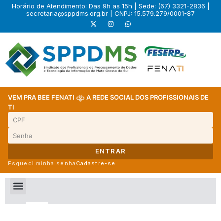
Horário de Atendimento: Das 9h as 15h | Sede: (67) 3321-2836 |
secretaria@sppdms.org.br
| CNPJ: 15.579.279/0001-87
VEM PRA BEE FENATI
A REDE SOCIAL DOS PROFISSIONAIS DE
TI
ENTRAR
Esqueci minha senha
Cadastre-se