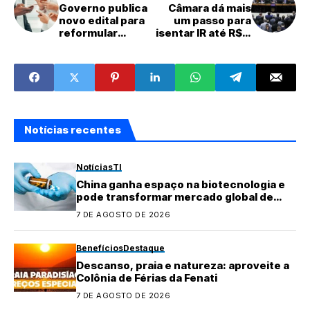
Governo publica
Câmara dá mais
novo edital para
um passo para
reformular
isentar IR até R$ 5
comunicação
mil
digital
Notícias recentes
Notícias
TI
China ganha espaço na biotecnologia e
pode transformar mercado global de
medicamentos
7 DE AGOSTO DE 2026
Benefícios
Destaque
Descanso, praia e natureza: aproveite a
Colônia de Férias da Fenati
7 DE AGOSTO DE 2026