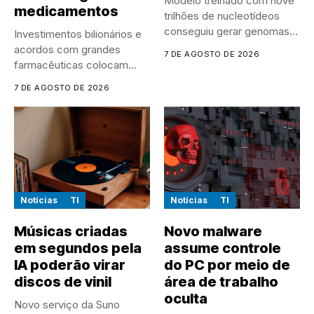
Modelo treinado com nove
medicamentos
trilhões de nucleotídeos
conseguiu gerar genomas
Investimentos bilionários e
de vírus...
acordos com grandes
7 DE AGOSTO DE 2026
farmacêuticas colocam
empresas chinesas no
7 DE AGOSTO DE 2026
centro...
Notícias
TI
Notícias
TI
Músicas criadas
Novo malware
em segundos pela
assume controle
IA poderão virar
do PC por meio de
discos de vinil
área de trabalho
oculta
Novo serviço da Suno