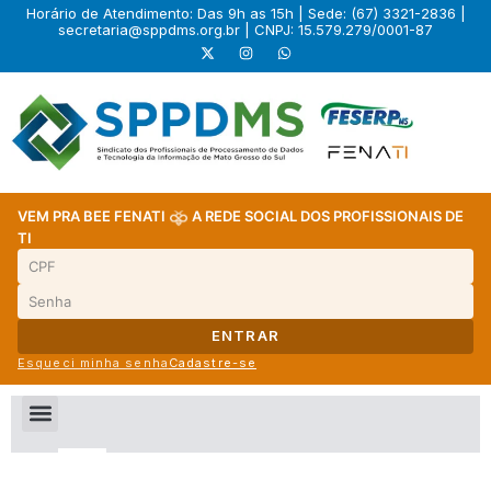
Horário de Atendimento: Das 9h as 15h | Sede: (67) 3321-2836 |
secretaria@sppdms.org.br
| CNPJ: 15.579.279/0001-87
VEM PRA BEE FENATI
A REDE SOCIAL DOS PROFISSIONAIS DE
TI
ENTRAR
Esqueci minha senha
Cadastre-se