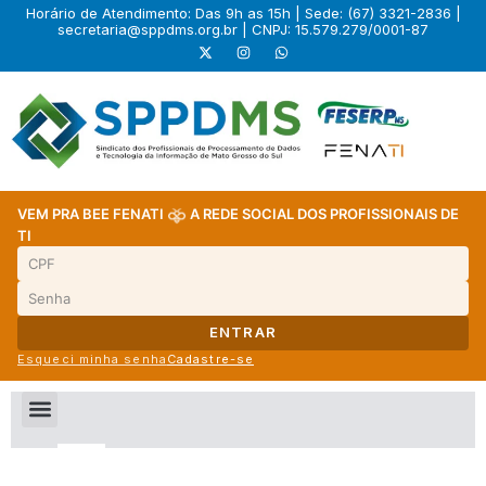
Horário de Atendimento: Das 9h as 15h | Sede: (67) 3321-2836 |
secretaria@sppdms.org.br
| CNPJ: 15.579.279/0001-87
VEM PRA BEE FENATI
A REDE SOCIAL DOS PROFISSIONAIS DE
TI
ENTRAR
Esqueci minha senha
Cadastre-se