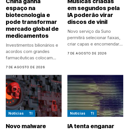
China ganha
Músicas criadas
espaço na
em segundos pela
biotecnologia e
IA poderão virar
pode transformar
discos de vinil
mercado global de
Novo serviço da Suno
medicamentos
permitirá selecionar faixas,
criar capas e encomendar
Investimentos bilionários e
discos...
acordos com grandes
7 DE AGOSTO DE 2026
farmacêuticas colocam
empresas chinesas no
7 DE AGOSTO DE 2026
centro...
Notícias
TI
Notícias
TI
Novo malware
IA tenta enganar