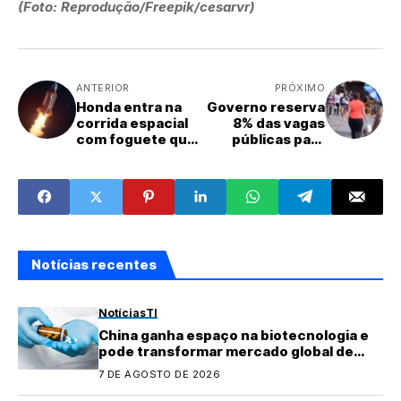
(Foto: Reprodução/Freepik/cesarvr)
ANTERIOR
PRÓXIMO
Honda entra na
Governo reserva
corrida espacial
8% das vagas
com foguete que
públicas para
dá ré
mulheres vítimas
de violência
Notícias recentes
Notícias
TI
China ganha espaço na biotecnologia e
pode transformar mercado global de
medicamentos
7 DE AGOSTO DE 2026