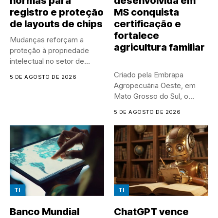
normas para
desenvolvida em
registro e proteção
MS conquista
de layouts de chips
certificação e
fortalece
Mudanças reforçam a
agricultura familiar
proteção à propriedade
intelectual no setor de
semicondutores e...
Criado pela Embrapa
5 DE AGOSTO DE 2026
Agropecuária Oeste, em
Mato Grosso do Sul, o
Sistema...
5 DE AGOSTO DE 2026
TI
TI
Banco Mundial
ChatGPT vence