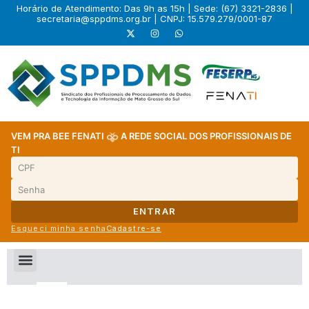
Horário de Atendimento: Das 9h as 15h | Sede: (67) 3321-2836 |
secretaria@sppdms.org.br
| CNPJ: 15.579.279/0001-87
VEM PRA BEE FENATI
A REDE SOCIAL DOS PROFISSIONAIS DE
TI
ENTRAR
Esqueci minha senha
Cadastre-se