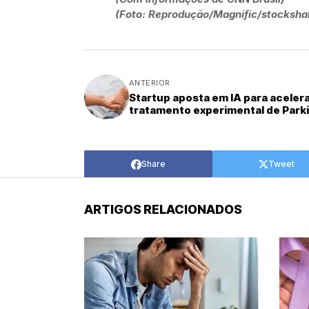
(Foto: Reprodução/Magnific/stocksha
ANTERIOR
Startup aposta em IA para aceler
tratamento experimental de Park
Share
Tweet
ARTIGOS RELACIONADOS