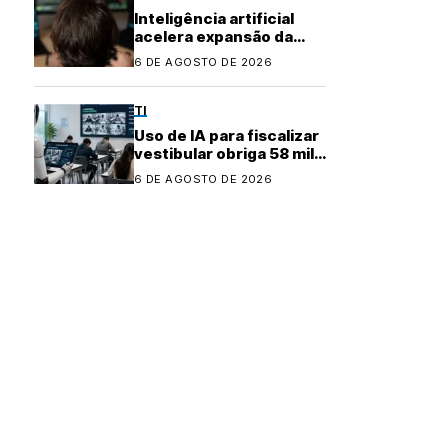
Inteligência artificial
acelera expansão da
indústria do cibercrime
6 DE AGOSTO DE 2026
TI
Uso de IA para fiscalizar
vestibular obriga 58 mil
candidatos a refazer
6 DE AGOSTO DE 2026
prova