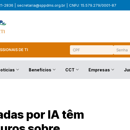
321-2836 |
secretaria@sppdms.org.br
| CNPJ: 15.579.279/0001-87
SSIONAIS DE TI
otícias
Benefícios
CCT
Empresas
Ju
das por IA têm
uros sobre