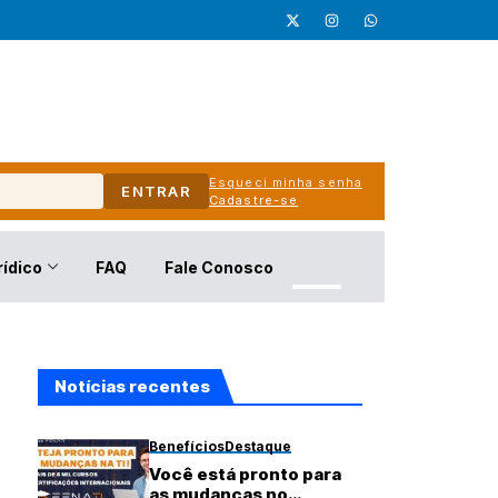
Esqueci minha senha
ENTRAR
Cadastre-se
rídico
FAQ
Fale Conosco
Notícias recentes
Benefícios
Destaque
Você está pronto para
as mudanças no