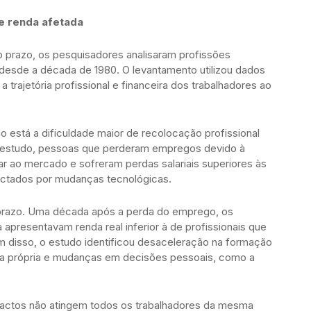
e renda afetada
go prazo, os pesquisadores analisaram profissões
esde a década de 1980. O levantamento utilizou dados
rajetória profissional e financeira dos trabalhadores ao
io está a dificuldade maior de recolocação profissional
o estudo, pessoas que perderam empregos devido à
ar ao mercado e sofreram perdas salariais superiores às
pactados por mudanças tecnológicas.
prazo. Uma década após a perda do emprego, os
a apresentavam renda real inferior à de profissionais que
 disso, o estudo identificou desaceleração na formação
sa própria e mudanças em decisões pessoais, como a
pactos não atingem todos os trabalhadores da mesma