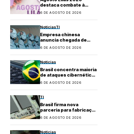
destaca combate à
violência contra a
6 DE AGOSTO DE 2026
mulher e marca 20 anos
da Lei Maria da Penha
Notícias
TI
Empresa chinesa
anuncia chegada de
robôs com IA ao
6 DE AGOSTO DE 2026
mercado brasileiro
Notícias
Brasil concentra maioria
de ataques cibernéticos
na América Latina
6 DE AGOSTO DE 2026
TI
Brasil firma nova
parceria para fabricação
local de
6 DE AGOSTO DE 2026
semicondutores
Notícias