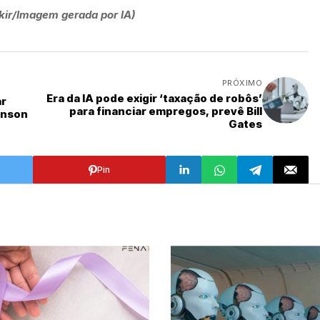
kir/Imagem gerada por IA)
PRÓXIMO
Era da IA pode exigir ‘taxação de robôs’
ar
para financiar empregos, prevê Bill
inson
Gates
Pin