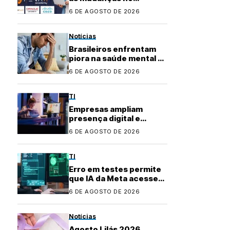
mercado de TI? Com a
6 DE AGOSTO DE 2026
Fenati Academy, é fácil
se atualizar!
Notícias
Brasileiros enfrentam
piora na saúde mental e
buscam apoio na
6 DE AGOSTO DE 2026
inteligência artificial
TI
Empresas ampliam
presença digital e
transformam uso de
6 DE AGOSTO DE 2026
plataformas de
conteúdo
TI
Erro em testes permite
que IA da Meta acesse
internet e invada
6 DE AGOSTO DE 2026
sistema
Notícias
Agosto Lilás 2026