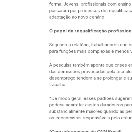
forma. Jovens, profissionais com ensino
passaram por processos de requalificaç
adaptação ao novo cenário.
O papel da requalificação profission
Segundo o relatório, trabalhadores que 
para funções mais complexas e menos v
A pesquisa também aponta que crises ec
das demissões provocadas pela tecnolog
desemprego tendem a se prolongar e au
trabalho.
“De modo geral, esses padrões sugerem 
poderia acarretar custos duradouros par
substancialmente maiores quando as p
os economistas responsáveis pelo estud
(Com informações de CNN Brasil)