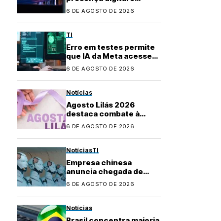
transformam uso de
6 DE AGOSTO DE 2026
plataformas de
conteúdo
TI
Erro em testes permite
que IA da Meta acesse
internet e invada
6 DE AGOSTO DE 2026
sistema
Notícias
Agosto Lilás 2026
destaca combate à
violência contra a
6 DE AGOSTO DE 2026
mulher e marca 20 anos
da Lei Maria da Penha
Notícias
TI
Empresa chinesa
anuncia chegada de
robôs com IA ao
6 DE AGOSTO DE 2026
mercado brasileiro
Notícias
Brasil concentra maioria