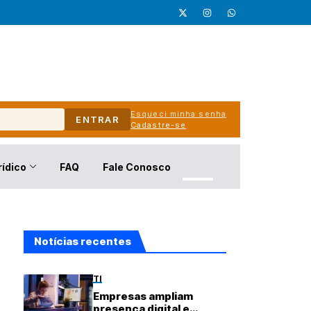
Esqueci minha senha
ENTRAR
Cadastre-se
rídico
FAQ
Fale Conosco
Notícias recentes
TI
Empresas ampliam
presença digital e