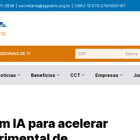
321-2836 |
secretaria@sppdms.org.br
| CNPJ: 15.579.279/0001-87
SSIONAIS DE TI
otícias
Benefícios
CCT
Empresas
Ju
m IA para acelerar
rimental de