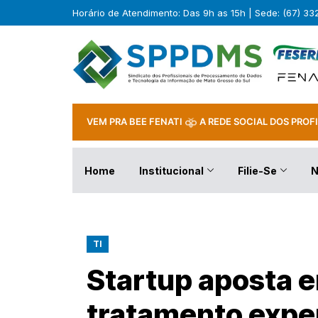
Horário de Atendimento: Das 9h as 15h | Sede: (67) 3
VEM PRA BEE FENATI
A REDE SOCIAL DOS PROFI
Home
Institucional
Filie-Se
N
TI
Startup aposta e
tratamento expe