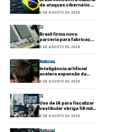
de ataques cibernéticos
na América Latina
6 DE AGOSTO DE 2026
TI
Brasil firma nova
parceria para fabricação
local de
6 DE AGOSTO DE 2026
semicondutores
Notícias
Inteligência artificial
acelera expansão da
indústria do cibercrime
6 DE AGOSTO DE 2026
TI
Uso de IA para fiscalizar
vestibular obriga 58 mil
candidatos a refazer
6 DE AGOSTO DE 2026
prova
Notícias