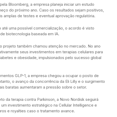
ela Bloomberg, a empresa planeja iniciar um estudo
omeço do próximo ano. Caso os resultados sejam positivos,
s amplas de testes e eventual aprovação regulatória.
o até uma possível comercialização, o acordo é visto
de biotecnologia baseada em IA.
ir o projeto também chamou atenção no mercado. No ano
cativamente seus investimentos em terapias celulares para
abetes e obesidade, impulsionados pelo sucesso global
mentos GLP-1, a empresa chegou a ocupar o posto de
anto, o avanço da concorrência da Eli Lilly e o surgimento
ais baratas aumentaram a pressão sobre o setor.
o da terapia contra Parkinson, a Novo Nordisk seguirá
 um investimento estratégico na Cellular Intelligence e
ros e royalties caso o tratamento avance.