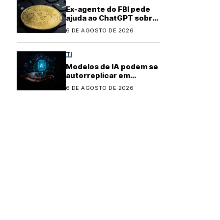
Ex-agente do FBI pede
ajuda ao ChatGPT sobre
como investir dinheiro
6 DE AGOSTO DE 2026
desviado
TI
Modelos de IA podem se
autorreplicar em
ambientes conectados,
6 DE AGOSTO DE 2026
aponta pesquisa