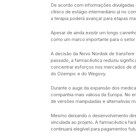
De acordo com informações divulgadas p
clínico de estágio intermediário já no c
a terapia poderá avançar para etapas mai
Apesar de ainda existir um longo caminh
como um marco importante para o setor 
A decisão da Novo Nordisk de transfer
passado, a farmacêutica reduziu signifi
concentrar esforços nos mercados de di
do Ozempic e do Wegovy.
Durante o auge da expansão dos medica
companhia mais valiosa da Europa. No ent
de versões manipuladas e alternativas m
Mesmo deixando o desenvolvimento diret
vinculada ao projeto. A farmacêutica fará
continuará elegível para pagamentos futu