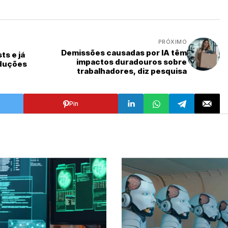
PRÓXIMO
Demissões causadas por IA têm
ts e já
impactos duradouros sobre
oduções
trabalhadores, diz pesquisa
Pin