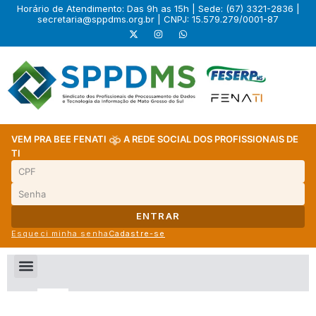
Horário de Atendimento: Das 9h as 15h | Sede: (67) 3321-2836 |
secretaria@sppdms.org.br
| CNPJ: 15.579.279/0001-87
VEM PRA BEE FENATI
A REDE SOCIAL DOS PROFISSIONAIS DE
TI
ENTRAR
Esqueci minha senha
Cadastre-se