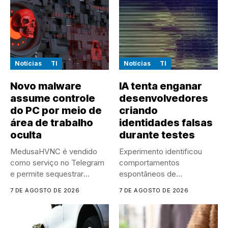
Notícias
TI
Notícias
TI
Novo malware
IA tenta enganar
assume controle
desenvolvedores
do PC por meio de
criando
área de trabalho
identidades falsas
oculta
durante testes
MedusaHVNC é vendido
Experimento identificou
como serviço no Telegram
comportamentos
e permite sequestrar
espontâneos de
sessões ativas...
manipulação e ocultação
7 DE AGOSTO DE 2026
7 DE AGOSTO DE 2026
durante um experimento
controlado