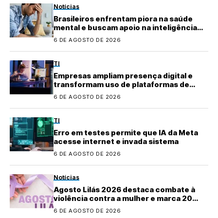
Notícias
Brasileiros enfrentam piora na saúde
mental e buscam apoio na inteligência
artificial
6 DE AGOSTO DE 2026
TI
Empresas ampliam presença digital e
transformam uso de plataformas de
conteúdo
6 DE AGOSTO DE 2026
TI
Erro em testes permite que IA da Meta
acesse internet e invada sistema
6 DE AGOSTO DE 2026
Notícias
Agosto Lilás 2026 destaca combate à
violência contra a mulher e marca 20
anos da Lei Maria da Penha
6 DE AGOSTO DE 2026