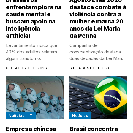
Brasileiros
Agosto Lilás 2026
enfrentam piora na
destaca combate à
saúde mental e
violência contra a
buscam apoio na
mulher e marca 20
inteligência
anos da Lei Maria
artificial
da Penha
Levantamento indica que
Campanha de
40% dos adultos relatam
conscientização destaca
algum transtorno
duas décadas da Lei Maria
psicológico e que...
da Penha e...
6 DE AGOSTO DE 2026
6 DE AGOSTO DE 2026
Notícias
TI
Notícias
Empresa chinesa
Brasil concentra