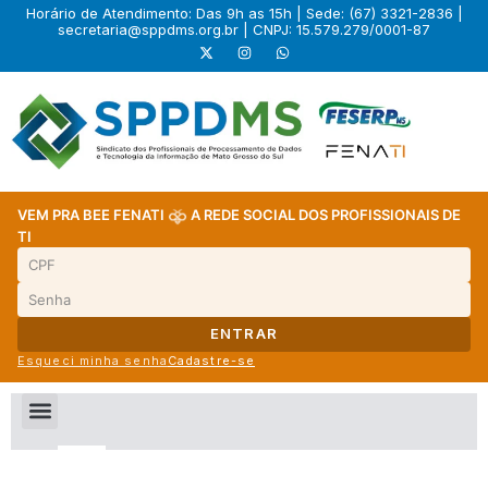
Horário de Atendimento: Das 9h as 15h | Sede: (67) 3321-2836 |
secretaria@sppdms.org.br
| CNPJ: 15.579.279/0001-87
VEM PRA BEE FENATI
A REDE SOCIAL DOS PROFISSIONAIS DE
TI
ENTRAR
Esqueci minha senha
Cadastre-se