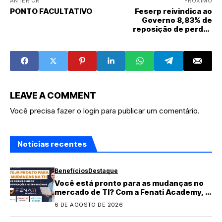
ANTERIOR
PRÓXIMO
PONTO FACULTATIVO
Feserp reivindica ao
Governo 8,83% de
reposição de perdas
salariais
LEAVE A COMMENT
Você precisa fazer o
login
para publicar um comentário.
Notícias recentes
Benefícios
Destaque
Você está pronto para as mudanças no
mercado de TI? Com a Fenati Academy, é
fácil se atualizar!
6 DE AGOSTO DE 2026