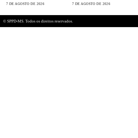
ativas...
durante um experimento
7 DE AGOSTO DE 2026
7 DE AGOSTO DE 2026
controlado
© SPPD-MS. Todos os direitos reservados.