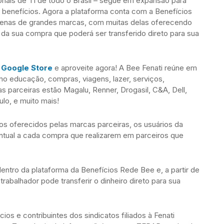
ionais de TI de todo o Brasil – segue em expansão para
s benefícios. Agora a plataforma conta com a Benefícios
enas de grandes marcas, com muitas delas oferecendo
 da sua compra que poderá ser transferido direto para sua
e
Google Store
e aproveite agora! A Bee Fenati reúne em
o educação, compras, viagens, lazer, serviços,
s parceiras estão Magalu, Renner, Drogasil, C&A, Dell,
ulo, e muito mais!
s oferecidos pelas marcas parceiras, os usuários da
ntual a cada compra que realizarem em parceiros que
 dentro da plataforma da Benefícios Rede Bee e, a partir de
abalhador pode transferir o dinheiro direto para sua
cios e contribuintes dos sindicatos filiados à Fenati