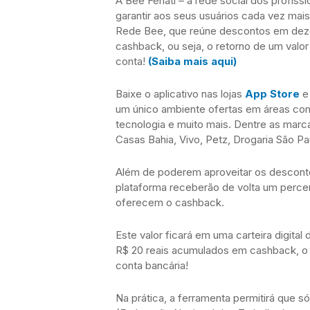
A Bee Fenati – a rede social dos profiss
garantir aos seus usuários cada vez mai
Rede Bee, que reúne descontos em dez
cashback, ou seja, o retorno de um valor
conta!
(Saiba mais aqui)
Baixe o aplicativo nas lojas
App Store
um único ambiente ofertas em áreas com
tecnologia e muito mais. Dentre as marca
Casas Bahia, Vivo, Petz, Drogaria São Pa
Além de poderem aproveitar os desconto
plataforma receberão de volta um perce
oferecem o cashback.
Este valor ficará em uma carteira digital
R$ 20 reais acumulados em cashback, o tr
conta bancária!
Na prática, a ferramenta permitirá que só