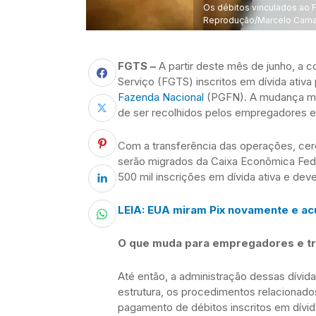
Os débitos vinculados ao 
Reprodução/Marcelo Camar
FGTS –
A partir deste mês de junho, a 
Serviço (FGTS) inscritos em dívida ativ
Fazenda Nacional
(PGFN). A mudança ma
de ser recolhidos pelos empregadores e
Com a transferência das operações, cer
serão migrados da Caixa Econômica Fed
500 mil inscrições em dívida ativa e dev
LEIA: EUA miram Pix novamente e ac
O que muda para empregadores e t
Até então, a administração dessas dívid
estrutura, os procedimentos relacionado
pagamento de débitos inscritos em dívid