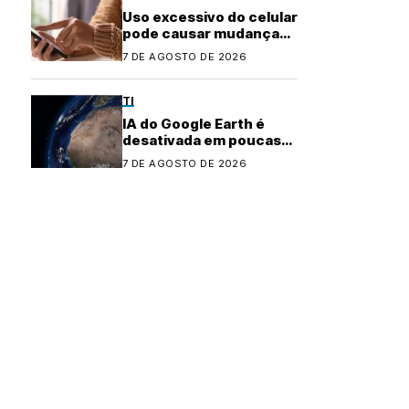
Uso excessivo do celular
pode causar mudanças
físicas no corpo
7 DE AGOSTO DE 2026
TI
IA do Google Earth é
desativada em poucas
horas após controvérsia
7 DE AGOSTO DE 2026