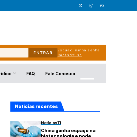
Esqueci minha senha
ENTRAR
Cadastre-se
rídico
FAQ
Fale Conosco
Notícias recentes
Notícias
TI
China ganha espaço na
biotecnologia e pode