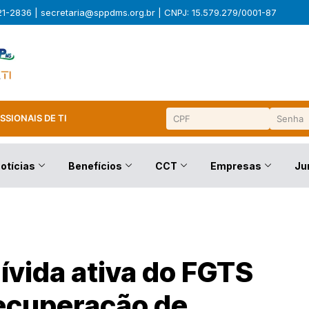
321-2836 |
secretaria@sppdms.org.br
| CNPJ: 15.579.279/0001-87
SSIONAIS DE TI
otícias
Benefícios
CCT
Empresas
Ju
ívida ativa do FGTS
recuperação de