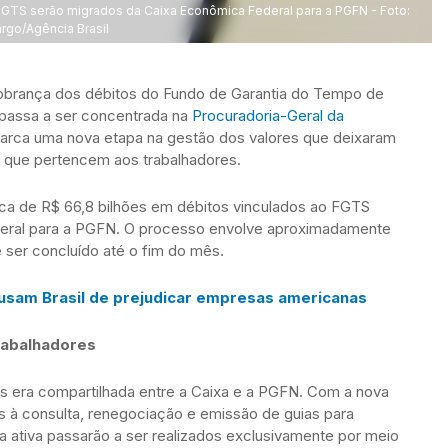
FGTS serão migrados da Caixa Econômica Federal para a PGFN - Foto:
go/Agência Brasil
cobrança dos débitos do Fundo de Garantia do Tempo de
a passa a ser concentrada na
Procuradoria-Geral da
rca uma nova etapa na gestão dos valores que deixaram
 que pertencem aos trabalhadores.
ca de R$ 66,8 bilhões em débitos vinculados ao FGTS
eral para a PGFN. O processo envolve aproximadamente
e ser concluído até o fim do mês.
usam Brasil de prejudicar empresas americanas
rabalhadores
as era compartilhada entre a Caixa e a PGFN. Com a nova
s à consulta, renegociação e emissão de guias para
a ativa passarão a ser realizados exclusivamente por meio