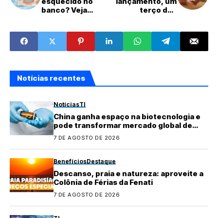
esquecido no
lançamento, um
banco? Veja
terço dos
como recuperar
brasileiros já
conhece o Pix
Automático
Notícias recentes
Notícias
TI
China ganha espaço na biotecnologia e
pode transformar mercado global de
medicamentos
7 DE AGOSTO DE 2026
Benefícios
Destaque
Descanso, praia e natureza: aproveite a
Colônia de Férias da Fenati
7 DE AGOSTO DE 2026