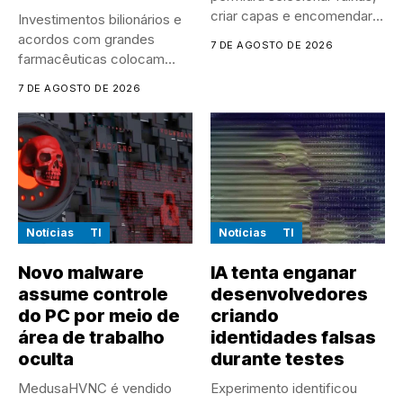
criar capas e encomendar
Investimentos bilionários e
discos...
acordos com grandes
7 DE AGOSTO DE 2026
farmacêuticas colocam
empresas chinesas no
7 DE AGOSTO DE 2026
centro...
Notícias
TI
Notícias
TI
Novo malware
IA tenta enganar
assume controle
desenvolvedores
do PC por meio de
criando
área de trabalho
identidades falsas
oculta
durante testes
MedusaHVNC é vendido
Experimento identificou