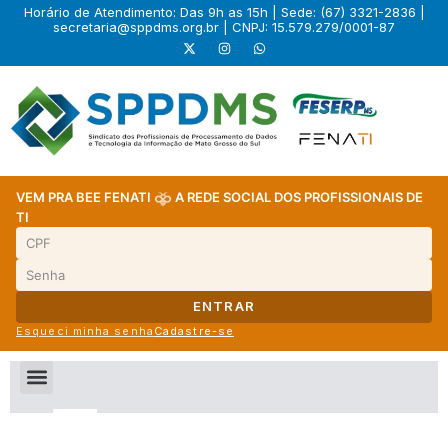
Horário de Atendimento: Das 9h as 15h | Sede: (67) 3321-2836 |
secretaria@sppdms.org.br
| CNPJ: 15.579.279/0001-87
VEM PRA BEE FENATI
A REDE SOCIAL DOS PROFISSIONAIS DE
TI
ENTRAR
Esqueci minha senha
Cadastre-se