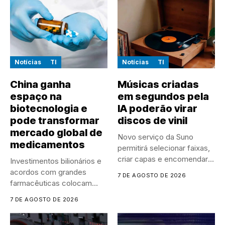
Notícias
TI
Notícias
TI
China ganha
Músicas criadas
espaço na
em segundos pela
biotecnologia e
IA poderão virar
pode transformar
discos de vinil
mercado global de
Novo serviço da Suno
medicamentos
permitirá selecionar faixas,
criar capas e encomendar
Investimentos bilionários e
discos...
acordos com grandes
7 DE AGOSTO DE 2026
farmacêuticas colocam
empresas chinesas no
7 DE AGOSTO DE 2026
centro...