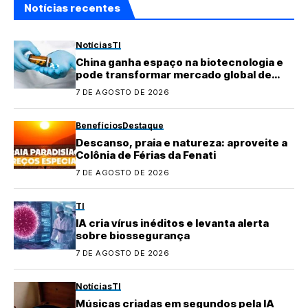
Notícias recentes
Notícias
TI
China ganha espaço na biotecnologia e
pode transformar mercado global de
medicamentos
7 DE AGOSTO DE 2026
Benefícios
Destaque
Descanso, praia e natureza: aproveite a
Colônia de Férias da Fenati
7 DE AGOSTO DE 2026
TI
IA cria vírus inéditos e levanta alerta
sobre biossegurança
7 DE AGOSTO DE 2026
Notícias
TI
Músicas criadas em segundos pela IA