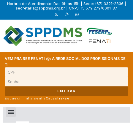
Horário de Atendimento: Das 9h as 15h | Sede: (67) 3321-2836 |
secretaria@sppdms.org.br
| CNPJ: 15.579.279/0001-87
VEM PRA BEE FENATI
A REDE SOCIAL DOS PROFISSIONAIS DE
TI
ENTRAR
Esqueci minha senha
Cadastre-se