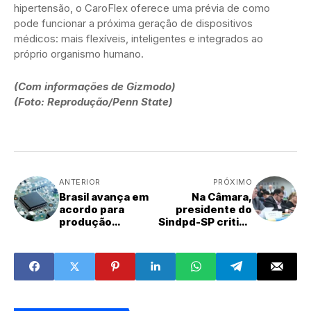
hipertensão, o CaroFlex oferece uma prévia de como
pode funcionar a próxima geração de dispositivos
médicos: mais flexíveis, inteligentes e integrados ao
próprio organismo humano.
(Com informações de Gizmodo)
(Foto: Reprodução/Penn State)
ANTERIOR
PRÓXIMO
Brasil avança em
Na Câmara,
acordo para
presidente do
produção
Sindpd-SP critica
nacional de
proposta que
semicondutores
altera PEC do fim
da escala 6×1