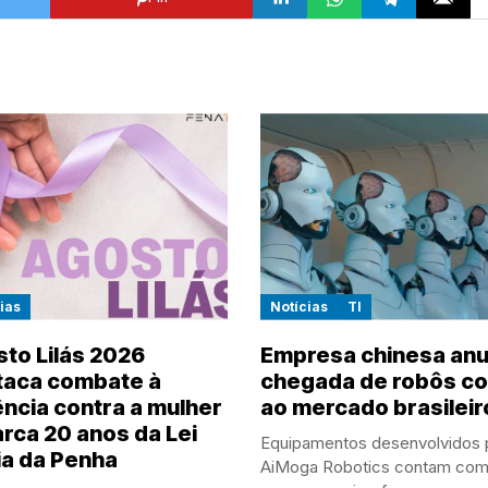
ias
Notícias
TI
to Lilás 2026
Empresa chinesa anu
taca combate à
chegada de robôs co
ência contra a mulher
ao mercado brasileir
rca 20 anos da Lei
Equipamentos desenvolvidos 
a da Penha
AiMoga Robotics contam co