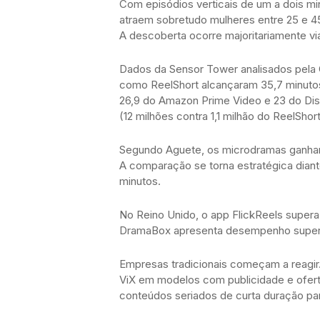
Com episódios verticais de um a dois m
atraem sobretudo mulheres entre 25 e 4
A descoberta ocorre majoritariamente vi
Dados da Sensor Tower analisados pela 
como ReelShort alcançaram 35,7 minutos 
26,9 do Amazon Prime Video e 23 do Disn
(12 milhões contra 1,1 milhão do ReelShor
Segundo Aguete, os microdramas ganham 
A comparação se torna estratégica diant
minutos.
No Reino Unido, o app FlickReels super
DramaBox apresenta desempenho superi
Empresas tradicionais começam a reagir.
ViX em modelos com publicidade e ofert
conteúdos seriados de curta duração pa