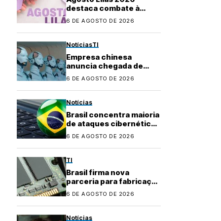
destaca combate à
violência contra a
6 DE AGOSTO DE 2026
mulher e marca 20 anos
da Lei Maria da Penha
Notícias
TI
Empresa chinesa
anuncia chegada de
robôs com IA ao
6 DE AGOSTO DE 2026
mercado brasileiro
Notícias
Brasil concentra maioria
de ataques cibernéticos
na América Latina
6 DE AGOSTO DE 2026
TI
Brasil firma nova
parceria para fabricação
local de
6 DE AGOSTO DE 2026
semicondutores
Notícias