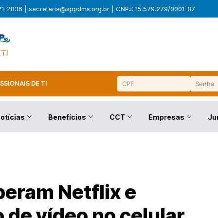
321-2836 |
secretaria@sppdms.org.br
| CNPJ: 15.579.279/0001-87
SSIONAIS DE TI
otícias
Benefícios
CCT
Empresas
Ju
eram Netflix e
de vídeo no celular