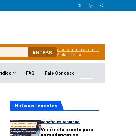
Esqueci minha senha
ENTRAR
Cadastre-se
rídico
FAQ
Fale Conosco
Notícias recentes
Benefícios
Destaque
Você está pronto para
as mudanças no