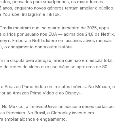
inutos, pensados para smartphones, os microdramas
5 anos, enquanto novos gêneros tentam ampliar o público.
a YouTube, Instagram e TikTok.
Omdia mostram que, no quarto trimestre de 2025, apps
diários por usuário nos EUA — acima dos 24,8 da Netflix,
ey+. Embora a Netflix lidere em usuários ativos mensais
t), o engajamento conta outra história.
na disputa pela atenção, ainda que não em escala total.
e de redes de vídeo cujo uso diário se aproxima de 80
a o Amazon Prime Video em minutos móveis. No México, o
or ao Amazon Prime Video e ao Disney+.
 No México, a TelevisaUnivision adiciona séries curtas ao
as freemium. No Brasil, o Globoplay investe em
ra ampliar alcance e engajamento.