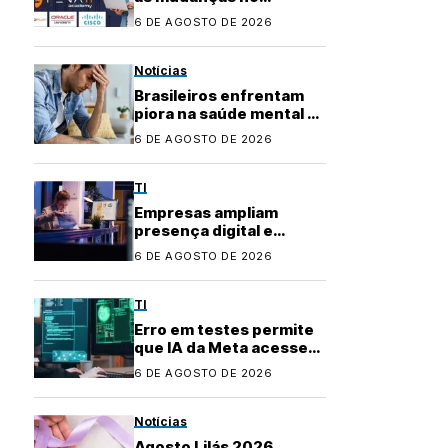
mercado de TI? Com a
6 DE AGOSTO DE 2026
Fenati Academy, é fácil
se atualizar!
Notícias
Brasileiros enfrentam
piora na saúde mental e
buscam apoio na
6 DE AGOSTO DE 2026
inteligência artificial
TI
Empresas ampliam
presença digital e
transformam uso de
6 DE AGOSTO DE 2026
plataformas de
conteúdo
TI
Erro em testes permite
que IA da Meta acesse
internet e invada
6 DE AGOSTO DE 2026
sistema
Notícias
Agosto Lilás 2026