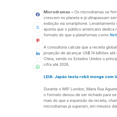
Microdramas –
Os microdramas se fir
crescem no planeta e já ultrapassam ser
exibição via smartphone. Levantamento
aponta que o público americano dedica m
formato do que a plataformas como
Netf
A consultoria calcula que a receita glob
projeção de alcançar US$ 14 bilhões até 
China, sendo os Estados Unidos o princi
cifra até 2026.
LEIA: Japão testa robô monge com I
Durante o MIP London, Maria Rua Aguete
o formato deixou de ser nichado para s
mais do que a expansão da receita, cha
microdramas já superam, em minutos diár