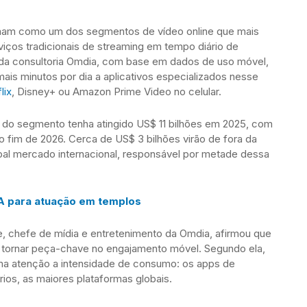
mam como um dos segmentos de vídeo online que mais
viços tradicionais de streaming em tempo diário de
 da consultoria Omdia, com base em dados de uso móvel,
ais minutos por dia a aplicativos especializados nesse
lix
, Disney+ ou Amazon Prime Video no celular.
al do segmento tenha atingido US$ 11 bilhões em 2025, com
o fim de 2026. Cerca de US$ 3 bilhões virão de fora da
pal mercado internacional, responsável por metade dessa
A para atuação em templos
, chefe de mídia e entretenimento da Omdia, afirmou que
e tornar peça-chave no engajamento móvel. Segundo ela,
ma atenção a intensidade de consumo: os apps de
ios, as maiores plataformas globais.