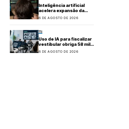
Inteligência artificial
acelera expansão da
indústria do cibercrime
6 DE AGOSTO DE 2026
TI
Uso de IA para fiscalizar
vestibular obriga 58 mil
candidatos a refazer
6 DE AGOSTO DE 2026
prova