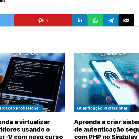
is
Pin
ficação Profissional
Qualificação Profissional
nda a virtualizar
Aprenda a criar sist
idores usando o
de autenticação seg
er-V com novo curso
com PHP no Sindplay