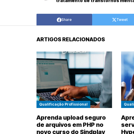
tratamento de transtornos menta
Share
Tweet
ARTIGOS RELACIONADOS
Qualificação Profissional
Quali
Aprenda upload seguro
Apre
de arquivos em PHP no
serv
novo curso do Sindplay
Hyp