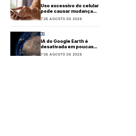
Uso excessivo do celular
pode causar mudanças
físicas no corpo
7 DE AGOSTO DE 2026
TI
IA do Google Earth é
desativada em poucas
horas após controvérsia
7 DE AGOSTO DE 2026