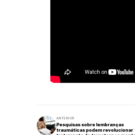
ANTERIOR
Pesquisas sobre lembranças
traumáticas podem revolucionar