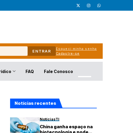
Esqueci minha senha
ENTRAR
Cadastre-se
rídico
FAQ
Fale Conosco
Notícias recentes
Notícias
TI
China ganha espaço na
biotecnologia e pode