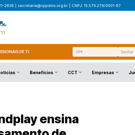
321-2836 |
secretaria@sppdms.org.br
| CNPJ: 15.579.279/0001-87
SSIONAIS DE TI
otícias
Benefícios
CCT
Empresas
Ju
ndplay ensina
ssamento de