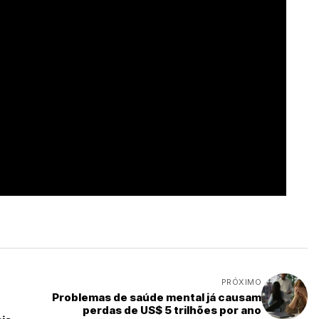
PRÓXIMO
Problemas de saúde mental já causam
perdas de US$ 5 trilhões por ano