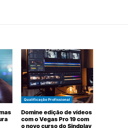
Qualificação Profissional
emas
Domine edição de vídeos
ura
com o Vegas Pro 19 com
o novo curso do Sindplay