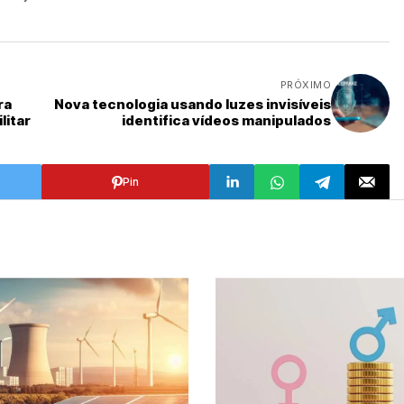
PRÓXIMO
ra
Nova tecnologia usando luzes invisíveis
litar
identifica vídeos manipulados
Pin