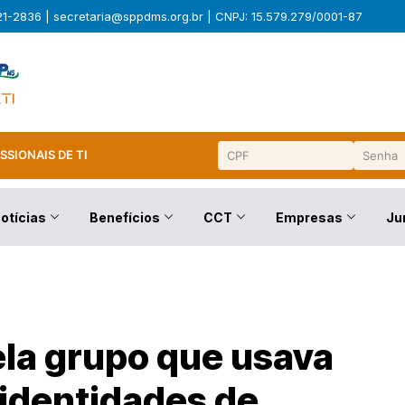
321-2836 |
secretaria@sppdms.org.br
| CNPJ: 15.579.279/0001-87
SSIONAIS DE TI
otícias
Benefícios
CCT
Empresas
Ju
ela grupo que usava
r identidades de