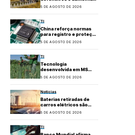
precisão no
5 DE AGOSTO DE 2026
agronegócio
TI
China reforça normas
para registro e proteção
de layouts de chips
5 DE AGOSTO DE 2026
TI
Tecnologia
desenvolvida em MS
conquista certificação e
5 DE AGOSTO DE 2026
fortalece agricultura
familiar
Notícias
Baterias retiradas de
carros elétricos são
usadas para garantir
5 DE AGOSTO DE 2026
energia em áreas rurais
TI
Banco Mundial afirma