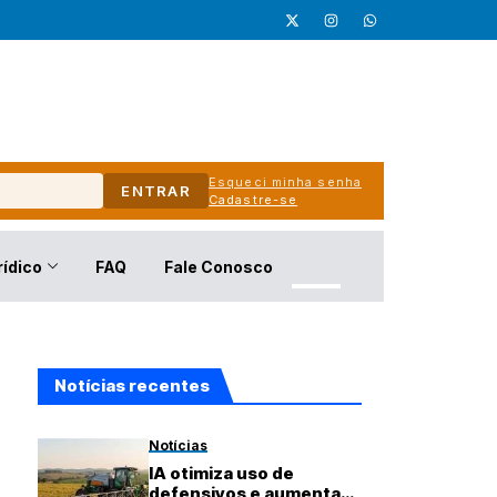
Esqueci minha senha
ENTRAR
Cadastre-se
rídico
FAQ
Fale Conosco
Notícias recentes
Notícias
IA otimiza uso de
defensivos e aumenta