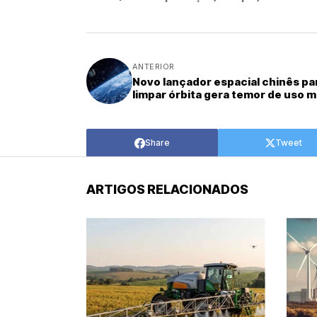
ANTERIOR
Novo lançador espacial chinês pa
limpar órbita gera temor de uso mi
Share
Tweet
ARTIGOS RELACIONADOS