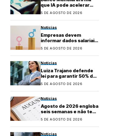
que IA pode acelerar
desenvolvimento de
5 DE AGOSTO DE 2026
países emergentes
Notícias
Empresas devem
informar dados salariais
para novo relatório até
5 DE AGOSTO DE 2026
31 de agosto
Notícias
Luiza Trajano defende
lei para garantir 50% de
mulheres em cargos de
5 DE AGOSTO DE 2026
liderança
Notícias
Agosto de 2026 engloba
seis semanas e não tem
feriados; veja os
5 DE AGOSTO DE 2026
próximos
Notícias