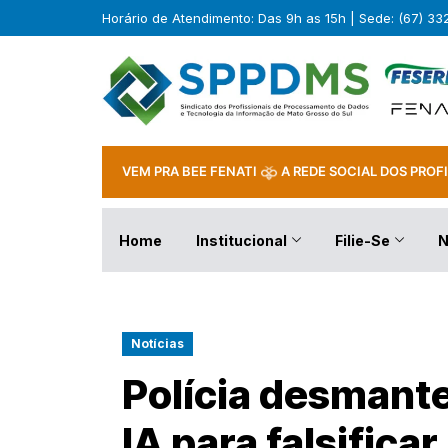
Horário de Atendimento: Das 9h as 15h | Sede: (67) 3
VEM PRA BEE FENATI
A REDE SOCIAL DOS PROFI
Home
Institucional
Filie-Se
N
Notícias
Polícia desmant
IA para falsifica