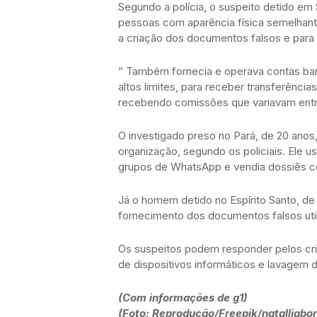
Segundo a polícia, o suspeito detido em 
pessoas com aparência física semelhante
a criação dos documentos falsos e para p
” Também fornecia e operava contas ban
altos limites, para receber transferência
recebendo comissões que variavam entre 
O investigado preso no Pará, de 20 anos
organização, segundo os policiais. Ele 
grupos de WhatsApp e vendia dossiês c
Já o homem detido no Espírito Santo, de
fornecimento dos documentos falsos ut
Os suspeitos podem responder pelos cri
de dispositivos informáticos e lavagem d
(Com informações de g1)
(Foto: Reprodução/Freepik/natalliabo