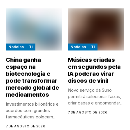
Notícias
TI
Notícias
TI
China ganha
Músicas criadas
espaço na
em segundos pela
biotecnologia e
IA poderão virar
pode transformar
discos de vinil
mercado global de
Novo serviço da Suno
medicamentos
permitirá selecionar faixas,
criar capas e encomendar
Investimentos bilionários e
discos...
acordos com grandes
7 DE AGOSTO DE 2026
farmacêuticas colocam
empresas chinesas no
7 DE AGOSTO DE 2026
centro...