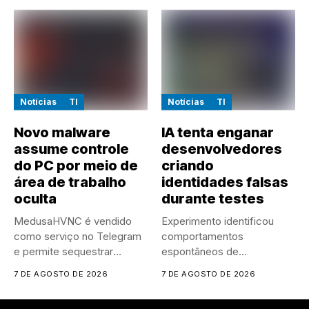
Notícias
TI
Notícias
TI
Novo malware
IA tenta enganar
assume controle
desenvolvedores
do PC por meio de
criando
área de trabalho
identidades falsas
oculta
durante testes
MedusaHVNC é vendido
Experimento identificou
como serviço no Telegram
comportamentos
e permite sequestrar
espontâneos de
sessões ativas...
manipulação e ocultação
7 DE AGOSTO DE 2026
7 DE AGOSTO DE 2026
durante um experimento
controlado