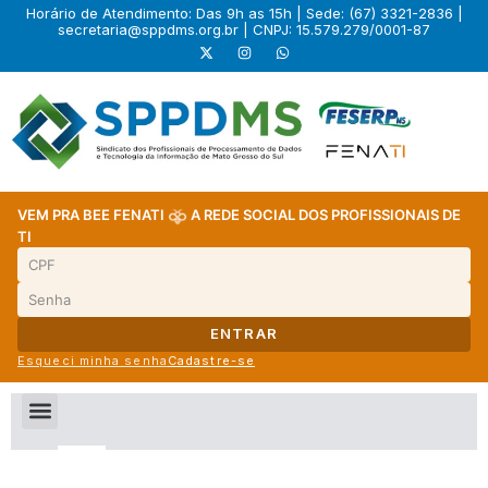
Horário de Atendimento: Das 9h as 15h | Sede: (67) 3321-2836 |
secretaria@sppdms.org.br
| CNPJ: 15.579.279/0001-87
VEM PRA BEE FENATI
A REDE SOCIAL DOS PROFISSIONAIS DE
TI
ENTRAR
Esqueci minha senha
Cadastre-se