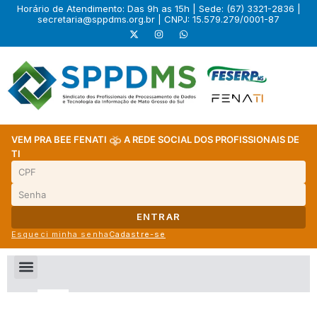
Horário de Atendimento: Das 9h as 15h | Sede: (67) 3321-2836 |
secretaria@sppdms.org.br
| CNPJ: 15.579.279/0001-87
VEM PRA BEE FENATI
A REDE SOCIAL DOS PROFISSIONAIS DE
TI
ENTRAR
Esqueci minha senha
Cadastre-se