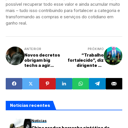
possível recuperar todo esse valor e ainda acumular muito
mais – tudo isso contribuindo para fortalecer a categoria e
transformando as compras e serviços do cotidiano em
ganho real.
ANTERIOR
PRÓXIMO
Novos decretos
“Trabalho
obrigam big
fortalecido”, diz
techs a agir
dirigente do
contra golpes e
SPPD-MS após
violência digital
Encontro
Nacional da CSB
Notícias recentes
Notícias
China produz borracha sintética de