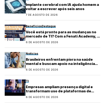
Implante cerebral com IA ajuda homem a
voltar a escrever após seis anos
7 DE AGOSTO DE 2026
Benefícios
Destaque
Você está pronto para as mudanças no
mercado de TI? Com a Fenati Academy, é
fácil se atualizar!
6 DE AGOSTO DE 2026
Notícias
Brasileiros enfrentam piora na saúde
mental e buscam apoio na inteligência
artificial
6 DE AGOSTO DE 2026
TI
Empresas ampliam presença digital e
transformam uso de plataformas de
conteúdo
6 DE AGOSTO DE 2026