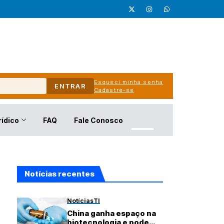
Esqueci minha senha
ENTRAR
Cadastre-se
rídico
FAQ
Fale Conosco
Notícias recentes
Notícias
TI
China ganha espaço na
biotecnologia e pode