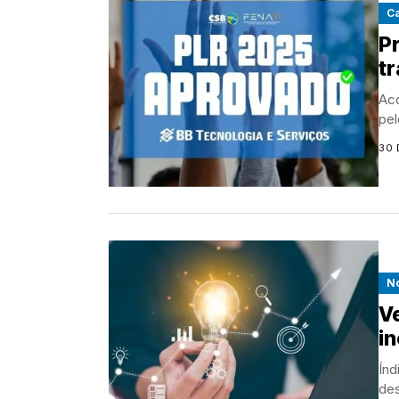
C
P
t
Aco
pel
30 
No
V
i
Índ
des