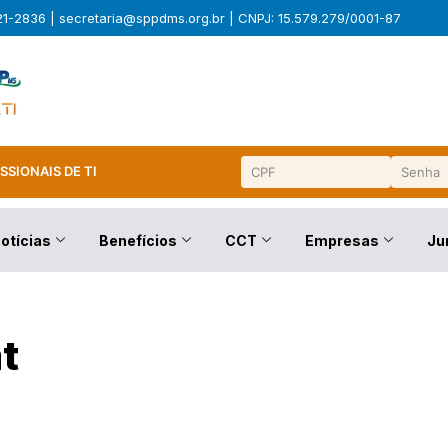
321-2836 |
secretaria@sppdms.org.br
| CNPJ: 15.579.279/0001-87
SSIONAIS DE TI
otícias
Benefícios
CCT
Empresas
Ju
t