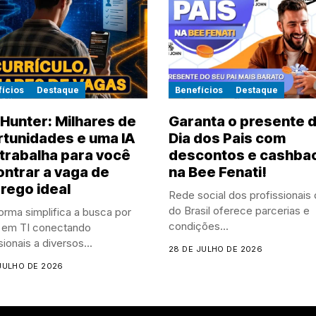
ícios
Destaque
Benefícios
Destaque
Hunter: Milhares de
Garanta o presente 
tunidades e uma IA
Dia dos Pais com
trabalha para você
descontos e cashba
ntrar a vaga de
na Bee Fenati!
rego ideal
Rede social dos profissionais 
do Brasil oferece parcerias e
orma simplifica a busca por
condições...
 em TI conectando
sionais a diversos...
28 DE JULHO DE 2026
JULHO DE 2026