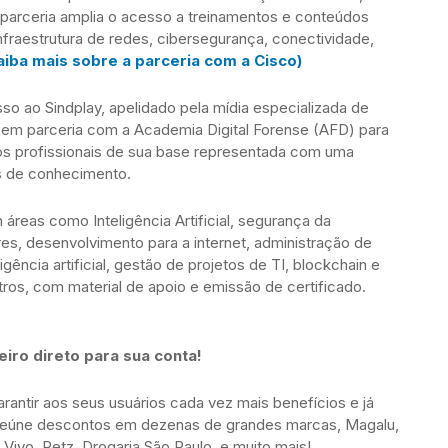
 A parceria amplia o acesso a treinamentos e conteúdos
nfraestrutura de redes, cibersegurança, conectividade,
aiba mais sobre a parceria com a Cisco)
 ao Sindplay, apelidado pela mídia especializada de
ati em parceria com a Academia Digital Forense (AFD) para
os profissionais de sua base representada com uma
as de conhecimento.
reas como Inteligência Artificial, segurança da
s, desenvolvimento para a internet, administração de
gência artificial, gestão de projetos de TI, blockchain e
tros, com material de apoio e emissão de certificado.
iro direto para sua conta!
antir aos seus usuários cada vez mais benefícios e já
reúne descontos em dezenas de grandes marcas, Magalu,
 Vivo, Petz, Drogaria São Paulo, e muito mais!