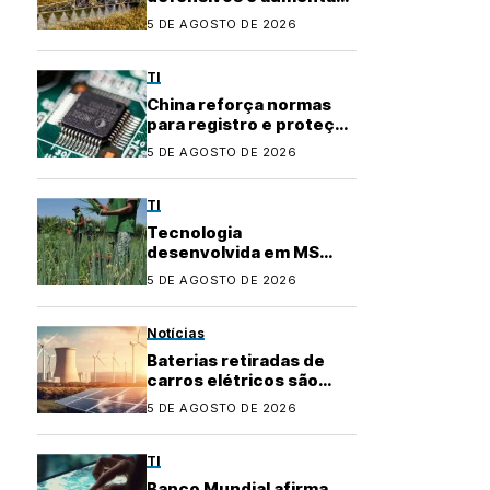
precisão no
5 DE AGOSTO DE 2026
agronegócio
TI
China reforça normas
para registro e proteção
de layouts de chips
5 DE AGOSTO DE 2026
TI
Tecnologia
desenvolvida em MS
conquista certificação e
5 DE AGOSTO DE 2026
fortalece agricultura
familiar
Notícias
Baterias retiradas de
carros elétricos são
usadas para garantir
5 DE AGOSTO DE 2026
energia em áreas rurais
TI
Banco Mundial afirma