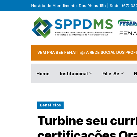
Horário de Atendimento: Das 9h as 15h | Sede: (67) 3
VEM PRA BEE FENATI
A REDE SOCIAL DOS PROFI
Home
Institucional
Filie-Se
N
Benefícios
Turbine seu curr
certificações Or