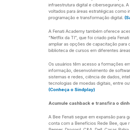
infraestrutura digital e cibersegurança.
voltados para áreas estratégicas como i
programação e transformação digital.
(S
A Fenati Academy também oferece acesso
“Netflix da TI”, que foi criado pela Fen
ampliar as opções de capacitação para 
biblioteca de cursos em diferentes áre
Os usuários têm acesso a formações em á
informação, desenvolvimento de software
sistemas e redes, ciência de dados, inteli
tecnologias de moedas digitais, entre ou
(Conheça o Sindplay)
Acumule cashback e transfira o dinhe
A Bee Fenati segue em expansão para gar
conta com a Benefícios Rede Bee, que 
Renner, Drogasil, C&A, Dell, Casas Bahia,