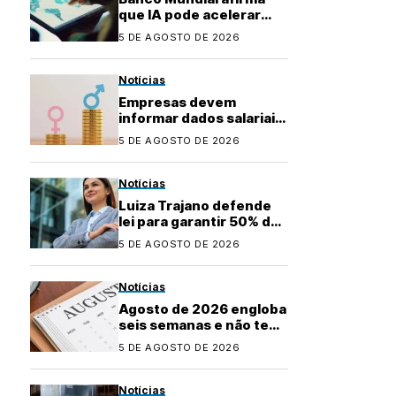
que IA pode acelerar
desenvolvimento de
5 DE AGOSTO DE 2026
países emergentes
Notícias
Empresas devem
informar dados salariais
para novo relatório até
5 DE AGOSTO DE 2026
31 de agosto
Notícias
Luiza Trajano defende
lei para garantir 50% de
mulheres em cargos de
5 DE AGOSTO DE 2026
liderança
Notícias
Agosto de 2026 engloba
seis semanas e não tem
feriados; veja os
5 DE AGOSTO DE 2026
próximos
Notícias