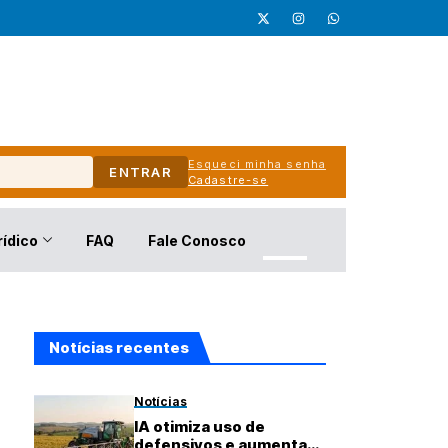
Esqueci minha senha
ENTRAR
Cadastre-se
rídico
FAQ
Fale Conosco
Notícias recentes
Notícias
IA otimiza uso de
defensivos e aumenta