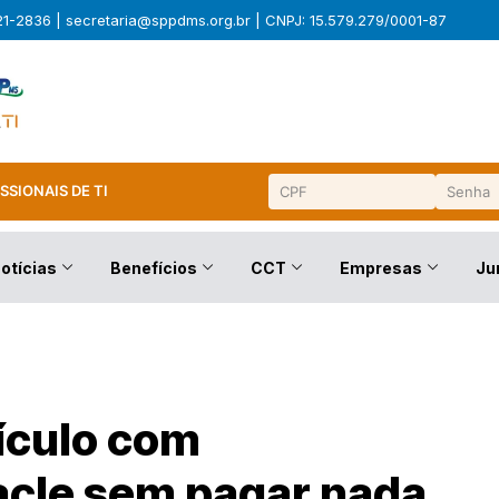
321-2836 |
secretaria@sppdms.org.br
| CNPJ: 15.579.279/0001-87
SSIONAIS DE TI
otícias
Benefícios
CCT
Empresas
Ju
ículo com
acle sem pagar nada