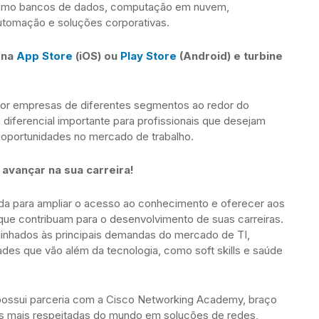
como bancos de dados, computação em nuvem,
 automação e soluções corporativas.
i na
App Store
(iOS) ou
Play Store
(Android) e turbine
 por empresas de diferentes segmentos ao redor do
iferencial importante para profissionais que desejam
s oportunidades no mercado de trabalho.
avançar na sua carreira!
da para ampliar o acesso ao conhecimento e oferecer aos
 que contribuam para o desenvolvimento de suas carreiras.
linhados às principais demandas do mercado de TI,
dades que vão além da tecnologia, como soft skills e saúde
 possui parceria com a Cisco Networking Academy, braço
s mais respeitadas do mundo em soluções de redes,