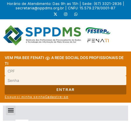
Horário de Atendimento: Das 9h as 15h | Sede: (67) 3321-2836 |
secretaria@sppdms.org.br
| CNPJ: 15.579.279/0001-87
VEM PRA BEE FENATI
A REDE SOCIAL DOS PROFISSIONAIS DE
TI
ENTRAR
Esqueci minha senha
Cadastre-se