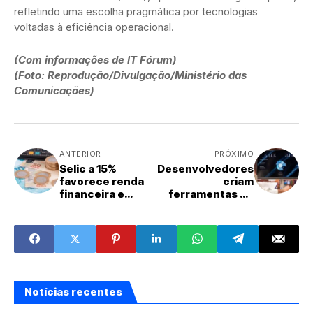
refletindo uma escolha pragmática por tecnologias
voltadas à eficiência operacional.
(Com informações de IT Fórum)
(Foto: Reprodução/Divulgação/Ministério das
Comunicações)
ANTERIOR
PRÓXIMO
Selic a 15%
Desenvolvedores
favorece renda
criam
financeira e
ferramentas de
prejudica
IA para fiscalizar
economia real,
gastos públicos
diz economista
Notícias recentes