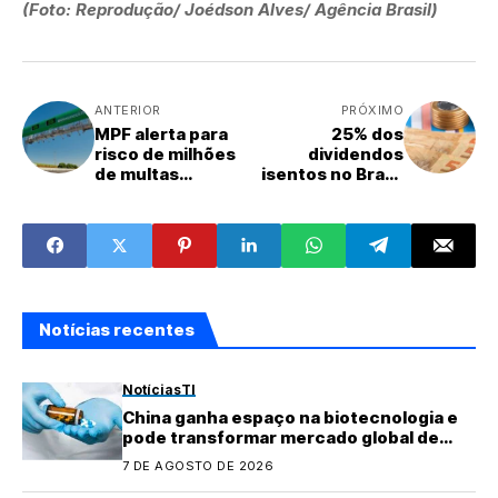
(Foto: Reprodução/ Joédson Alves/ Agência Brasil)
ANTERIOR
PRÓXIMO
MPF alerta para
25% dos
risco de milhões
dividendos
de multas
isentos no Brasil
indevidas em
vem de empresas
pedágios Free
com só um
Flow
funcionário
Notícias recentes
Notícias
TI
China ganha espaço na biotecnologia e
pode transformar mercado global de
medicamentos
7 DE AGOSTO DE 2026