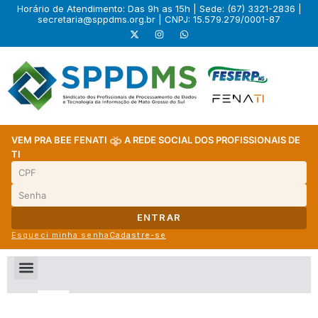
Horário de Atendimento: Das 9h as 15h | Sede: (67) 3321-2836 |
secretaria@sppdms.org.br
| CNPJ: 15.579.279/0001-87
VEM PRA BEE FENATI
A REDE SOCIAL DOS PROFISSIONAIS DE
TI
ENTRAR
Esqueci minha senha
Cadastre-se