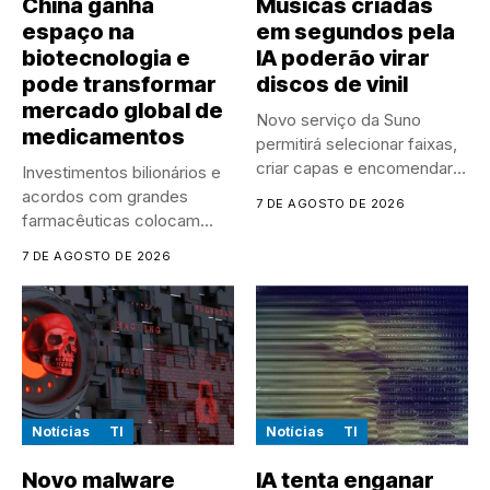
China ganha
Músicas criadas
espaço na
em segundos pela
biotecnologia e
IA poderão virar
pode transformar
discos de vinil
mercado global de
Novo serviço da Suno
medicamentos
permitirá selecionar faixas,
criar capas e encomendar
Investimentos bilionários e
discos...
acordos com grandes
7 DE AGOSTO DE 2026
farmacêuticas colocam
empresas chinesas no
7 DE AGOSTO DE 2026
centro...
Notícias
TI
Notícias
TI
Novo malware
IA tenta enganar