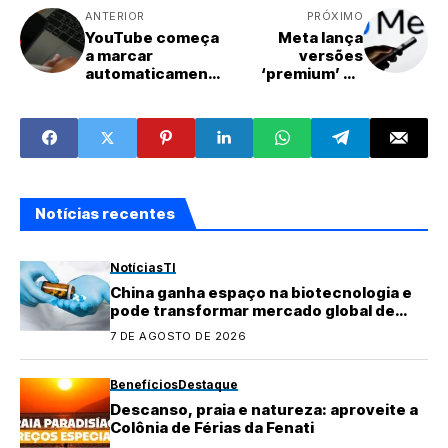
ANTERIOR
PRÓXIMO
YouTube começa
Meta lança
a marcar
versões
automaticament
‘premium’ de
e conteúdos
WhatsApp,
feitos com IA
Instagram e
Facebook com
serviços pagos
Notícias recentes
Notícias
TI
China ganha espaço na biotecnologia e
pode transformar mercado global de
medicamentos
7 DE AGOSTO DE 2026
Benefícios
Destaque
Descanso, praia e natureza: aproveite a
Colônia de Férias da Fenati