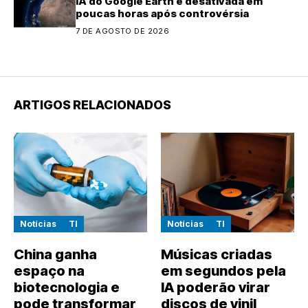
IA do Google Earth é desativada em
poucas horas após controvérsia
7 DE AGOSTO DE 2026
ARTIGOS RELACIONADOS
Notícias
TI
Notícias
TI
China ganha
Músicas criadas
espaço na
em segundos pela
biotecnologia e
IA poderão virar
pode transformar
discos de vinil