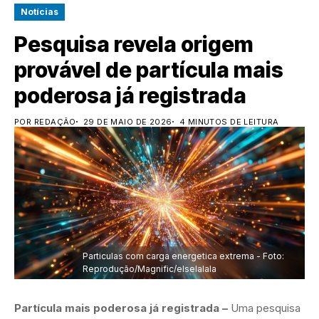
Notícias
Pesquisa revela origem
provável de partícula mais
poderosa já registrada
POR REDAÇÃO
29 DE MAIO DE 2026
4 MINUTOS DE LEITURA
Particulas com carga energetica extrema - Foto:
Reprodução/Magnific/elselalala
Partícula mais poderosa já registrada –
Uma pesquisa