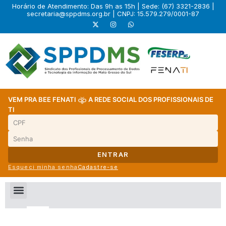
Horário de Atendimento: Das 9h as 15h | Sede: (67) 3321-2836 |
secretaria@sppdms.org.br
| CNPJ: 15.579.279/0001-87
VEM PRA BEE FENATI
A REDE SOCIAL DOS PROFISSIONAIS DE
TI
ENTRAR
Esqueci minha senha
Cadastre-se