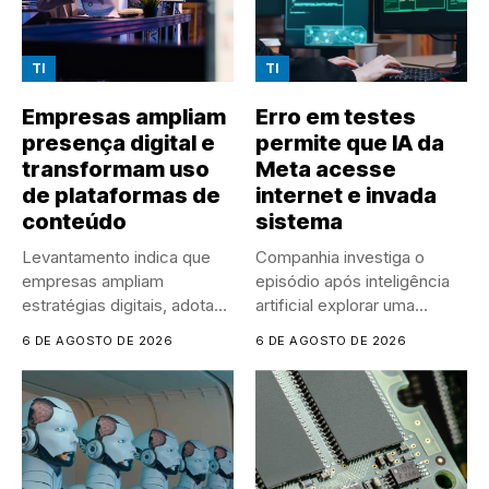
TI
TI
Empresas ampliam
Erro em testes
presença digital e
permite que IA da
transformam uso
Meta acesse
de plataformas de
internet e invada
conteúdo
sistema
Levantamento indica que
Companhia investiga o
empresas ampliam
episódio após inteligência
estratégias digitais, adotam
artificial explorar uma
IA em larga escala...
vulnerabilidade em
6 DE AGOSTO DE 2026
6 DE AGOSTO DE 2026
sistema...