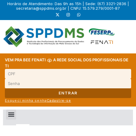
Horário de Atendimento: Das 9h as 15h | Sede: (67) 3321-2836 |
secretaria@sppdms.org.br
| CNPJ: 15.579.279/0001-87
VEM PRA BEE FENATI
A REDE SOCIAL DOS PROFISSIONAIS DE
TI
ENTRAR
Esqueci minha senha
Cadastre-se