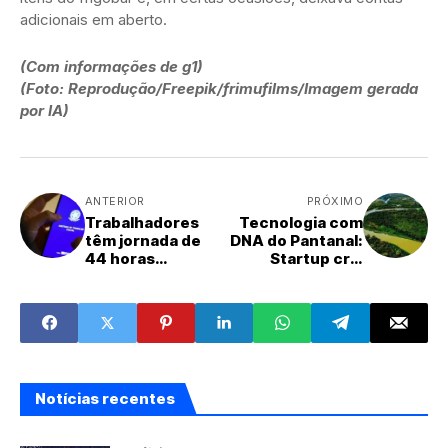
adicionais em aberto.
(Com informações de g1)
(Foto: Reprodução/Freepik/frimufilms/Imagem gerada
por IA)
ANTERIOR
PRÓXIMO
Trabalhadores
Tecnologia com
têm jornada de
DNA do Pantanal:
44 horas
Startup cria
semanais em 70%
bioinsumo
dos casos
adaptado ao
clima da região
Notícias recentes