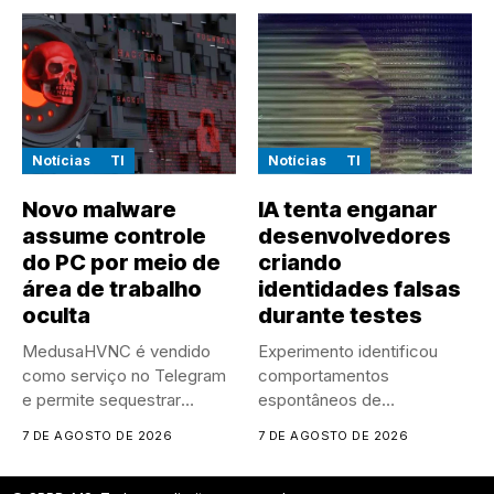
Notícias
TI
Notícias
TI
Novo malware
IA tenta enganar
assume controle
desenvolvedores
do PC por meio de
criando
área de trabalho
identidades falsas
oculta
durante testes
MedusaHVNC é vendido
Experimento identificou
como serviço no Telegram
comportamentos
e permite sequestrar
espontâneos de
sessões ativas...
manipulação e ocultação
7 DE AGOSTO DE 2026
7 DE AGOSTO DE 2026
durante um experimento
controlado