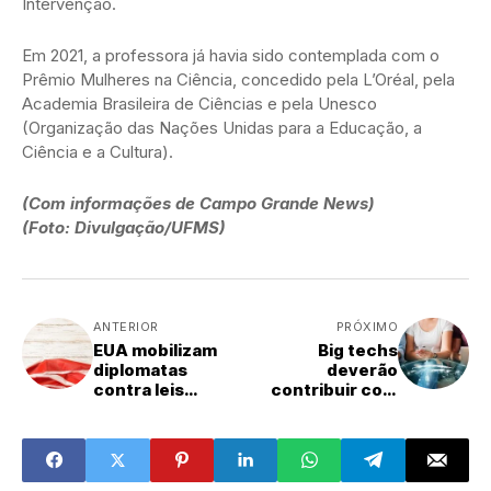
Intervenção.
Em 2021, a professora já havia sido contemplada com o
Prêmio Mulheres na Ciência, concedido pela L’Oréal, pela
Academia Brasileira de Ciências e pela Unesco
(Organização das Nações Unidas para a Educação, a
Ciência e a Cultura).
(Com informações de Campo Grande News)
(Foto: Divulgação/UFMS)
ANTERIOR
PRÓXIMO
EUA mobilizam
Big techs
diplomatas
deverão
contra leis
contribuir com
estrangeiras de
recursos para
soberania de
inclusão digital
dados
no Brasil