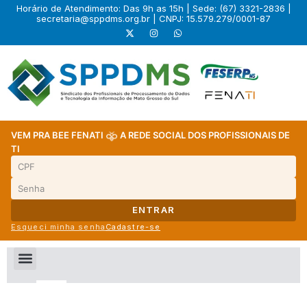
Horário de Atendimento: Das 9h as 15h | Sede: (67) 3321-2836 |
secretaria@sppdms.org.br
| CNPJ: 15.579.279/0001-87
VEM PRA BEE FENATI
A REDE SOCIAL DOS PROFISSIONAIS DE
TI
ENTRAR
Esqueci minha senha
Cadastre-se