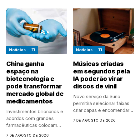
Notícias
TI
Notícias
TI
China ganha
Músicas criadas
espaço na
em segundos pela
biotecnologia e
IA poderão virar
pode transformar
discos de vinil
mercado global de
Novo serviço da Suno
medicamentos
permitirá selecionar faixas,
criar capas e encomendar
Investimentos bilionários e
discos...
acordos com grandes
7 DE AGOSTO DE 2026
farmacêuticas colocam
empresas chinesas no
7 DE AGOSTO DE 2026
centro...